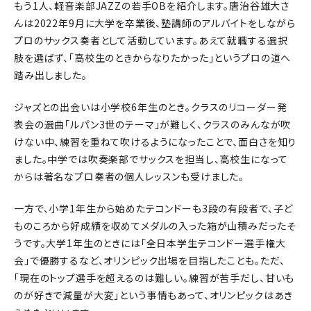
もう1人、軽音楽部JAZZの若手OBを紹介します。唐治谷雄大さ
んは2022年9月に大学を卒業後、塾講師のアルバイトをしながら
プロのサックス奏者として活動しています。あえて就職する選択
肢を選ばず、「高校生のときからなりたかった」というプロの道へ
踏み出しました。
ジャズとの出会いは小学校6年生のとき。クラスのリコーダー発
表会の選曲「ルパン3世のテーマ」が難しく、クラスのみんなが吹
けない中、練習を重ねて吹けるようになったことで、面白さを知り
ました。中学では吹奏楽部でサックスを担当し、高校生になって
からは著名なプロ奏者の個人レッスンも受けました。
一方で、小学1年生から始めたテコンドーも3段の有段者で、子ど
ものころから好成績を収めてメダルの入った箱が山積みだったそ
うです。大学1年生のときには「全日本学生テコンドー選手権大
会」で優勝するなど、オリンピック出場を目指したことも。ただ、
「現在のトップ選手を超えるのは難しい。練習が苦手だし、甘いも
のが好きで減量が大変」という事情もあって、オリンピックはあき