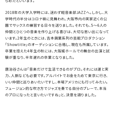
らめたといいます。
2018年の大学入学時には、迷わず軽音楽部JAZZへ。しかし、大
学時代の半分はコロナ禍に見舞われ、大阪市内の実家近くの公
園でサックスの練習する日々を送りました。それでも、5～6人の
仲間とひとつの音楽を作り上げる喜びは、大切な思い出になって
います。2年生のときには、吉本興業系列の芸能プロダクション
「Showtitle」のオーディションに合格し、現在も所属しています。
卒業を控えた4年生の秋には、大阪城ホールでの舞台の出演と試
験が重なり、半年遅れの卒業となりました。
唐治谷さんは「音楽だけで生活できるのがプロ。それには運と実
力、人脈なども必要です。アルバイトでお金をためて東京に行き、
いい仲間と巡りあいたいですし、本場アメリカにも行ってみたい。
フュージョン的な吹き方でジャズを奏でる自分のプレーで、本当
のプロになったと言いたいですね」と、決意を語りました。