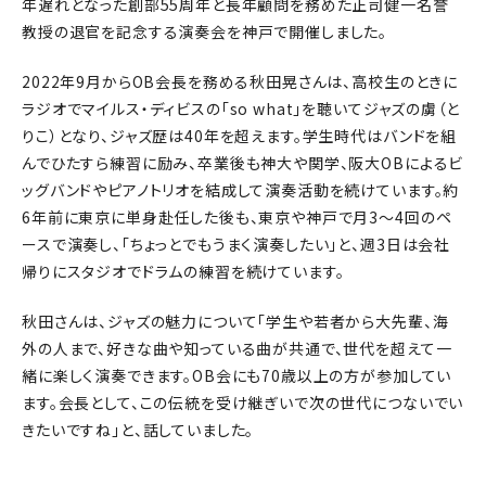
年遅れとなった創部55周年と長年顧問を務めた正司健一名誉
教授の退官を記念する演奏会を神戸で開催しました。
2022年9月からOB会長を務める秋田晃さんは、高校生のときに
ラジオでマイルス・ディビスの「so what」を聴いてジャズの虜（と
りこ）となり、ジャズ歴は40年を超えます。学生時代はバンドを組
んでひたすら練習に励み、卒業後も神大や関学、阪大OBによるビ
ッグバンドやピアノトリオを結成して演奏活動を続けています。約
6年前に東京に単身赴任した後も、東京や神戸で月3～4回のペ
ースで演奏し、「ちょっとでもうまく演奏したい」と、週3日は会社
帰りにスタジオでドラムの練習を続けています。
秋田さんは、ジャズの魅力について「学生や若者から大先輩、海
外の人まで、好きな曲や知っている曲が共通で、世代を超えて一
緒に楽しく演奏できます。OB会にも70歳以上の方が参加してい
ます。会長として、この伝統を受け継ぎいで次の世代につないでい
きたいですね」と、話していました。