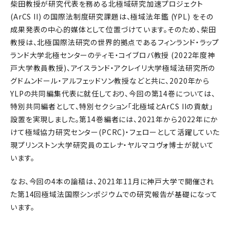
柴田教授が研究代表を務める北極域研究加速プロジェクト
(ArCS II) の国際法制度研究課題は、極域法年鑑 (YPL) をその
成果発表の中心的媒体として位置づけています。そのため、柴田
教授は、北極国際法研究の世界的拠点であるフィンランド・ラップ
ランド大学北極センターのティモ・コイブロバ教授 (2022年度神
戸大学教員教授)、アイスランド・アクレイリ大学極域法研究所の
グドムンドール・アルフェッドソン教授などと共に、2020年から
YLPの共同編集代表に就任しており、今回の第14巻については、
特別共同編者として、特別セクション「北極域とArCS IIの貢献」
設置を実現しました。第14巻編者には、2021年から2022年にか
けて極域協力研究センター(PCRC)・フェローとして活躍していた
現プリンストン大学研究員のエレナ・ヤルマコヴォ博士が就いて
います。
なお、今回の4本の論稿は、2021年11月に神戸大学で開催され
た第14回極域法国際シンポジウムでの研究報告が基礎になって
います。