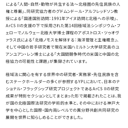
による「人間・自然・動物が共生する法～北極圏の先住民族の人
権と尊厳」、同研究協力者のグドムンドール・アルフレッドソン教
授による「国連国別訪問：1991年アイヌ訪問と北極への示唆」、
ArCS IIの支援の下で採用された第14回極域法シンポジウム・フ
ェローでノルウェー北極大学博士課程のアポストロス・ツゥオヴ
ァラス氏による「北極ノモスを解体する：海洋管理と主権概念」、
そして中国の若手研究者で現在米国ハミルトン大学研究員のユ
アンユアン・レン博士による「大国間競争時代の米国と中国の北
極協力の可能性と課題」が集録されています。
極域法に関心を有する世界中の研究者・実務家・先住民族を含
むステークホールダーの多くが参照するYPLにおいて、日本のナ
ショナル・フラッグシップ研究プロジェクトであるArCS IIの研究
成果が特別セクションとしてまとまった形で掲載されたことは、我
が国の北極国際法研究の学術的水準と、その中における神戸大
学を中心とした国際・国内両レベルでの異分野共創共同研究の
展開を世界に知らしめることができました。