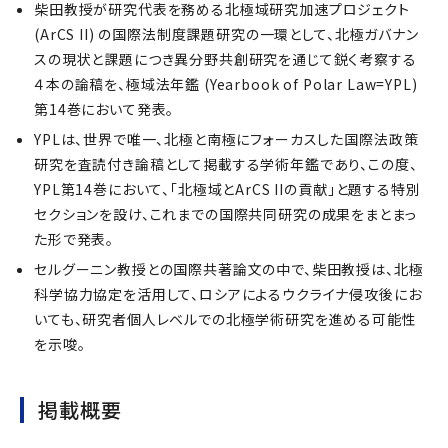
柴田教授が研究代表を務める北極域研究加速プロジェクト
(ArCS II) の国際法制度課題研究の一環として、北極ガバナン
スの現状と課題につき異分野共創研究を通じて鋭く考察する
４本の論稿を、極域法年鑑 (Yearbook of Polar Law=YPL)
第14巻において発表。
YPLは、世界で唯一、北極と南極にフォーカスした国際法政策
研究を査読付き論稿として掲載する学術年鑑であり、この度、
YPL第14巻において、「北極域とArCS IIの貢献」と題する特別
セクションを設け、これまでの国際共同研究の成果をまとまっ
た形で発表。
セルグーニン教授との国際共著論文の中で、柴田教授は、北極
科学協力協定を活用して、ロシアによるウクライナ侵攻後にお
いても、研究者個人レベルでの北極学術研究を進める可能性
を示唆。
掲載概要