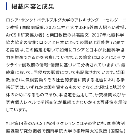
掲載内容と成果
ロシア・サンクトペテルブルグ大学のアレキサンダー・セルグーニ
ン教授 (国際関係論、2022年神戸大学JSPS外国人招へい教授、
ArCS II研究協力者) と柴田教授の共著論文「2017年北極科学
協力協定の実施：ロシアと日本にとっての課題と可能性」と題す
る論稿は、この協定を用いて如何にロシアと日本が北極科学協
力を推進できるかを考察しています。この論文はロシアによるウ
クライナ侵攻前の情報・情勢に基づいて分析されていますが、最
終章において、同侵攻の影響についても記載されています。柴田
教授らは、気候変動やその社会的影響に関する北極における学
術研究は、いずれかの国を資するものではなく、北極域と地球全
体のためになるものであり、本協定を活用して、研究機関及び研
究者個人レベルで学術交流が継続できないかその可能性を示唆
しています。
YLP第14巻のArCS II特別セクションにはその他にも、国際法制
度課題研究分担者で西南学院大学の根岸陽太准教授 (国際法)