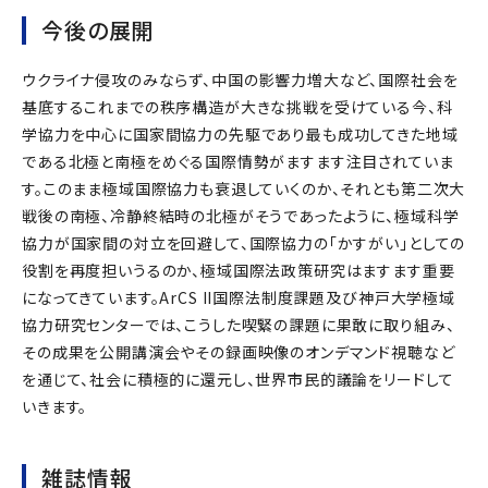
今後の展開
ウクライナ侵攻のみならず、中国の影響力増大など、国際社会を
基底するこれまでの秩序構造が大きな挑戦を受けている今、科
学協力を中心に国家間協力の先駆であり最も成功してきた地域
である北極と南極をめぐる国際情勢がますます注目されていま
す。このまま極域国際協力も衰退していくのか、それとも第二次大
戦後の南極、冷静終結時の北極がそうであったように、極域科学
協力が国家間の対立を回避して、国際協力の「かすがい」としての
役割を再度担いうるのか、極域国際法政策研究はますます重要
になってきています。ArCS II国際法制度課題及び神戸大学極域
協力研究センターでは、こうした喫緊の課題に果敢に取り組み、
その成果を公開講演会やその録画映像のオンデマンド視聴など
を通じて、社会に積極的に還元し、世界市民的議論をリードして
いきます。
雑誌情報