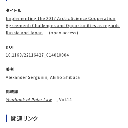
タイトル
Implementing the 2017 Arctic Science Cooperation
Agreement: Challenges and Opportunities as regards
Russia and Japan
(open access)
DOI
10.1163/22116427_014010004
著者
Alexander Sergunin, Akiho Shibata
掲載誌
Yearbook of Polar Law
, Vol.14
関連リンク