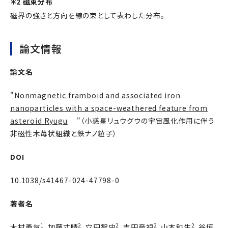
＊2 磁束分布
磁界の強さと方向を線の束として表わした分布。
論文情報
論文名
"
Nonmagnetic framboid and associated iron
nanoparticles with a space-weathered feature from
asteroid Ryugu
"（小惑星リュウグウの宇宙風化作用に伴う
非磁性木苺状組織と鉄ナノ粒子）
DOI
10.1038/s41467-024-47798-0
著者名
1
2
2
2
2
木村勇気
、加藤丈晴
、穴田智史
、吉田竜視
、山本和生
、谷垣