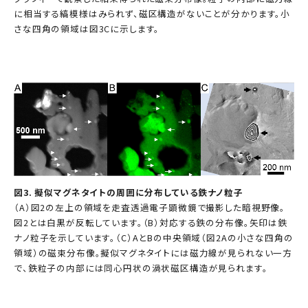
に相当する縞模様はみられず、磁区構造がないことが分かります。小
さな四角の領域は図3Cに示します。
図3. 擬似マグネタイトの周囲に分布している鉄ナノ粒子
（A）図2の左上の領域を走査透過電子顕微鏡で撮影した暗視野像。
図2とは白黒が反転しています。（B）対応する鉄の分布像。矢印は鉄
ナノ粒子を示しています。（C）AとBの中央領域（図2Aの小さな四角の
領域）の磁束分布像。擬似マグネタイトには磁力線が見られない一方
で、鉄粒子の内部には同心円状の渦状磁区構造が見られます。