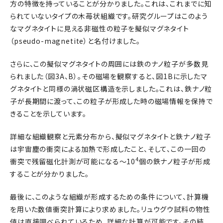
方の特徴を持っていることが分かりました。これは、これまでに知
られていないタイプの木苺状組織です。研究グループはこのよう
なマグネタイトに見える非磁性の粒子を擬似マグネタイト
（pseudo-magnetite）と名付けました。
さらに、この擬似マグネタイトの周囲には鉄のナノ粒子が多数見
られました（図3A、B）。その磁場を観察すると、図1Bに示したマ
グネタイトと同様の渦状磁区構造を示しました。これは、鉄ナノ粒
子が長期間に渡って、この粒子が形成した時の磁場情報を保持で
きることを示しています。
詳細な組織観察と元素分布から、擬似マグネタイトと鉄ナノ粒子
は宇宙塵の衝突による加熱で形成したこと、そして、この一回の
4
衝突で残留磁化計測が可能になる～10
個の鉄ナノ粒子が形成
することが分かりました。
最後に、このような組織が形成するための条件について、計算機
を用いた数値衝突計算により求めました。リュウグウ試料の物性
値は直接調べられているため、詳細な計算が可能です。その結