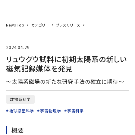
本文へ
アクセス
寄附
EN
検索
News Top
カテゴリー
プレスリリース
2024.04.29
リュウグウ試料に初期太陽系の新しい
磁気記録媒体を発見
～太陽系磁場の新たな研究手法の確立に期待～
数物系科学
地球惑星科学
宇宙物理学
宇宙科学
概要