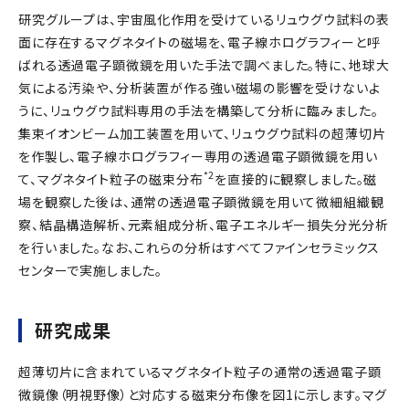
研究グループは、宇宙風化作用を受けているリュウグウ試料の表
面に存在するマグネタイトの磁場を、電子線ホログラフィーと呼
ばれる透過電子顕微鏡を用いた手法で調べました。特に、地球大
気による汚染や、分析装置が作る強い磁場の影響を受けないよ
うに、リュウグウ試料専用の手法を構築して分析に臨みました。
集束イオンビーム加工装置を用いて、リュウグウ試料の超薄切片
を作製し、電子線ホログラフィー専用の透過電子顕微鏡を用い
*2
て、マグネタイト粒子の磁束分布
を直接的に観察しました。磁
場を観察した後は、通常の透過電子顕微鏡を用いて微細組織観
察、結晶構造解析、元素組成分析、電子エネルギー損失分光分析
を行いました。なお、これらの分析はすべてファインセラミックス
センターで実施しました。
研究成果
超薄切片に含まれているマグネタイト粒子の通常の透過電子顕
微鏡像（明視野像）と対応する磁束分布像を図1に示します。マグ