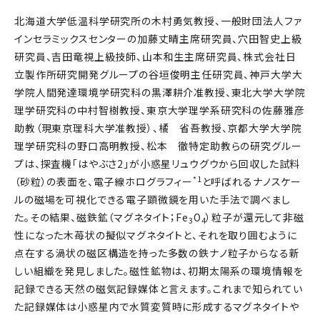
北海道大学低温科学研究所の木村勇気教授、一般財団法人ファ
インセラミックスセンターの加藤丈晴主席研究員、穴田智史上級
研究員、吉田竜視上級技師、山本和生主席研究員、株式会社日
立製作所研究開発グループの谷垣俊明主任研究員、神戸大学大
学院人間発達環境学研究科の黒澤耕介准教授、東北大学大学院
理学研究科の中村智樹教授、東京大学理学系研究科の佐藤雅彦
助教（現東京理科大学准教授）、橘 省吾教授、京都大学大学院
理学研究科の野口高明教授、松本 徹特定助教らの研究グルー
プは、探査機「はやぶさ2」が小惑星リュウグウから回収した試料
*1
（砂粒）の表面を、電子線ホログラフィー
と呼ばれるナノスケー
ルの磁場を可視化できる電子顕微鏡を用いた手法で調べまし
た。その結果、磁鉄鉱（マグネタイト；Fe
O
）粒子が還元して非磁
3
4
性になった木苺状の擬似マグネタイトと、それを取り囲むように
点在する渦状の磁区構造を持った多数の鉄ナノ粒子からなる新
しい組織を発見しました。磁性鉱物は、初期太陽系の環境情報を
記録できる天然の磁気記録媒体と言えます。これまで知られてい
た記録媒体は小惑星内で水質変質時に形成するマグネタイトや