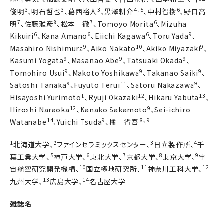
3
3
3
4、5
6
俊明
、明石哲也
、葛西裕人
、黒澤耕介
、中村智樹
、野口高
7
8
7
6
明
、佐藤雅彦
、松本 徹
、Tomoyo Morita
、Mizuha
6
6
6
9
Kikuiri
、Kana Amano
、Eiichi Kagawa
、Toru Yada
、
9
10
9
Masahiro Nishimura
、Aiko Nakato
、Akiko Miyazaki
、
9
9
9
Kasumi Yogata
、Masanao Abe
、Tatsuaki Okada
、
9
9
9
Tomohiro Usui
、Makoto Yoshikawa
、Takanao Saiki
、
9
11
9
Satoshi Tanaka
、Fuyuto Terui
、Satoru Nakazawa
、
1
12
13
Hisayoshi Yurimoto
、Ryuji Okazaki
、Hikaru Yabuta
、
12
9
Hiroshi Naraoka
、Kanako Sakamoto
、Sei-ichiro
14
9
8、9
Watanabe
、Yuichi Tsuda
、橘 省吾
1
2
3
4
北海道大学、
ファインセラミックスセンター、
日立製作所、
千
5
6
7
8
9
葉工業大学、
神戸大学、
東北大学、
京都大学、
東京大学、
宇
10
11
12
宙航空研究開発機構、
国立極地研究所、
神奈川工科大学、
13
14
九州大学、
広島大学、
名古屋大学
雑誌名