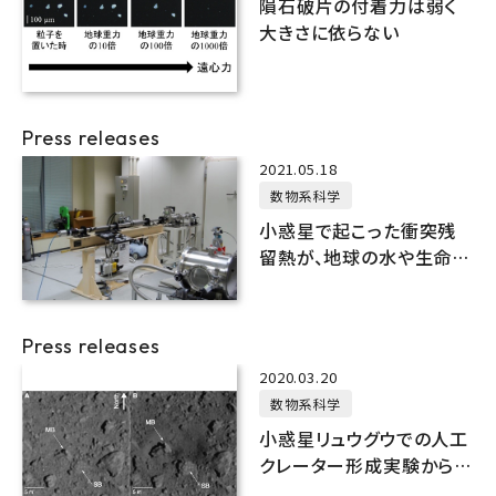
隕石破片の付着力は弱く
大きさに依らない
Press releases
2021.05.18
数物系科学
小惑星で起こった衝突残
留熱が、地球の水や生命材
料を生み出す水質変成や
有機物合成を引き起こす
か
Press releases
2020.03.20
数物系科学
小惑星リュウグウでの人工
クレーター形成実験から分
かったこと