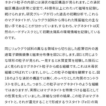
ネタイト粒子の内部には渦状の磁区構造が見られます。この渦状
磁区構造は非常に安定で、46億年以上にわたって磁場を記録し
続けられます。研究グループが行った過去の初期分析で、これら
のマグネタイトが、リュウグウ試料から得られた残留磁化の主な
担い手であることが分かっています。すなわち、マグネタイトは天
然のハードディスクとして初期太陽系の環境情報を記録している
のです。
同じリュウグウ試料の異なる領域から切り出した超薄切片の透
過電子顕微鏡像と磁束分布像を図2に示します。図1と同じよう
な球形の粒子が見られ、一見すると水質変質を経験した隕石に
よく見られるマグネタイト粒子から成る組織です。これは木苺状
組織と呼ばれています。しかし、この粒子の磁場を観察すると、図
1Bのような渦状の構造では無く、のっぺりとした均質のコントラ
ストを示しました。つまり、この粒子はマグネタイトのような組織
ではありますが、実際にはマグネタイトを特徴づける磁石として
の性質を失っていました。詳細な分析の結果、この粒子はマグネ
タイトと、それが還元することで形成するウスタイト（FeO）の両