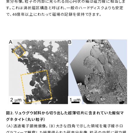
束分布像。粒子の内部に見られる同心円状の縞は磁力線に相当しま
す。これは渦状磁区構造と呼ばれ、一般のハードディスクよりも安定
で、46億年以上にわたって磁場の記録を保持できます。
図2. リュウグウ試料から切り出した超薄切片に含まれていた擬似マ
グネタイト（丸い粒子）
（A）透過電子顕微鏡像。（B）大きな四角で示した領域を電子線ホロ
グラフィーで観察した結果得られた磁束分布像。粒子の内部に磁力線