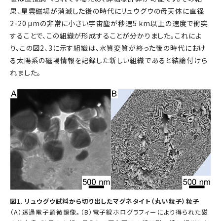
果、星雲磁場が消滅した後の時代にリュウグウの母天体に直径
2-20 μmの非常に小さい宇宙塵が秒速5 km以上の速度で衝突
することで、この組織が形成することが分かりました。これによ
り、この図2、3に示す組織は、水質変質が終った後の時代におけ
る太陽系の磁場情報を記録した新しい組織であると結論付けら
れました。
図1. リュウグウ試料から切り出したマグネタイト（丸い粒子）粒子
（A）透過電子顕微鏡像。（B）電子線ホログラフィーにより得られた磁