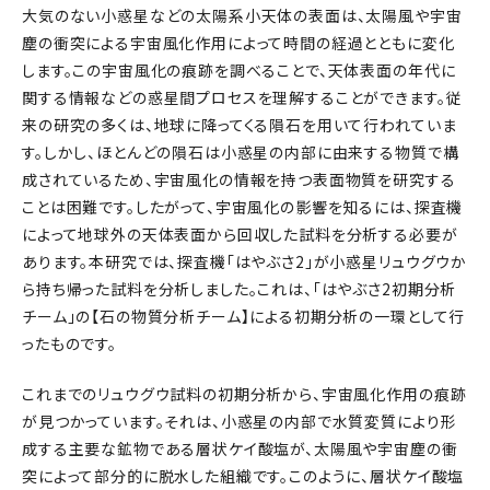
大気のない小惑星などの太陽系小天体の表面は、太陽風や宇宙
塵の衝突による宇宙風化作用によって時間の経過とともに変化
します。この宇宙風化の痕跡を調べることで、天体表面の年代に
関する情報などの惑星間プロセスを理解することができます。従
来の研究の多くは、地球に降ってくる隕石を用いて行われていま
す。しかし、ほとんどの隕石は小惑星の内部に由来する物質で構
成されているため、宇宙風化の情報を持つ表面物質を研究する
ことは困難です。したがって、宇宙風化の影響を知るには、探査機
によって地球外の天体表面から回収した試料を分析する必要が
あります。本研究では、探査機「はやぶさ2」が小惑星リュウグウか
ら持ち帰った試料を分析しました。これは、「はやぶさ2初期分析
チーム」の【石の物質分析チーム】による初期分析の一環として行
ったものです。
これまでのリュウグウ試料の初期分析から、宇宙風化作用の痕跡
が見つかっています。それは、小惑星の内部で水質変質により形
成する主要な鉱物である層状ケイ酸塩が、太陽風や宇宙塵の衝
突によって部分的に脱水した組織です。このように、層状ケイ酸塩