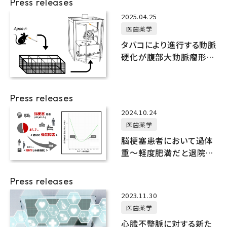
Press releases
2025.04.25
医歯薬学
タバコにより進行する動脈
硬化が腹部大動脈瘤形成
を促すメカニズムを明ら
かに
Press releases
2024.10.24
医歯薬学
脳梗塞患者において過体
重～軽度肥満だと退院時
の機能障害が発生しにく
いことを明らかに
Press releases
2023.11.30
医歯薬学
心臓不整脈に対する新た