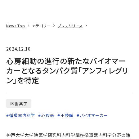
本文へ
アクセス
寄附
EN
検索
News Top
カテゴリー
プレスリリース
2024.12.10
心房細動の進行の新たなバイオマー
カーとなるタンパク質「アンフィレグリ
ン」を特定
医歯薬学
循環器内科学
心疾患
不整脈
バイオマーカー
神戸大学大学院医学研究科内科学講座循環器内科学分野の鈴