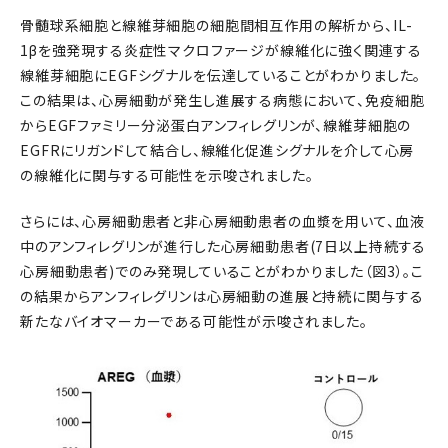
骨髄球系細胞と線維芽細胞の細胞間相互作用の解析から、IL-
1βを強発現する炎症性マクロファージが線維化に強く関連する
線維芽細胞にEGFシグナルを伝達していることがわかりました。
この結果は、心房細動が発生し進展する病態において、免疫細胞
からEGFファミリー分泌蛋白アンフィレグリンが、線維芽細胞の
EGFRにリガンドして結合し、線維化促進シグナルを介して心房
の線維化に関与する可能性を示唆されました。
さらには、心房細動患者と非心房細動患者の血漿を用いて、血液
中のアンフィレグリンが進行した心房細動患者(7日以上持続する
心房細動患者)でのみ発現していることがわかりました（図3）。こ
の結果からアンフィレグリンは心房細動の進展と持続に関与する
新たなバイオマーカーである可能性が示唆されました。