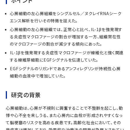
ポイント
心房細動の左心房組織をシングルセル／ヌクレイRNAシーク
エンス解析を行いその特徴を捉えた。
心房細動の左心房組織では、正常心と比べ、IL-1βを強発現す
る炎症性マクロファージの割合が増加する一方、組織常在性
のマクロファージの割合が減少する傾向にあった。
IL-1βを強発現する炎症性マクロファージが線維化と強く関連
する線維芽細胞にEGFシグナルを伝達していた。
EGFシグナルのリガンドであるアンフィレグリンが持続性心房
細動の血液中で増加していた。
研究の背景
心房細動は、心房が不規則に興奮することで不整脈を起こし、動
悸や心不全を来しうる、また心房内に血栓が形成されやすくなっ
て脳梗塞のリスクを高める疾患です。高齢化社会において、その
発症率は増加しており、効果的な治療法の開発が急務とされてい