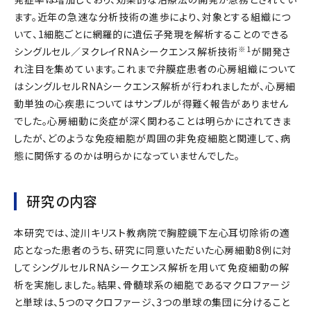
ます。近年の急速な分析技術の進歩により、対象とする組織につ
いて、1細胞ごとに網羅的に遺伝子発現を解析することのできる
※1
シングルセル／ヌクレイRNAシークエンス解析技術
が開発さ
れ注目を集めています。これまで弁膜症患者の心房組織について
はシングルセルRNAシークエンス解析が行われましたが、心房細
動単独の心疾患についてはサンプルが得難く報告がありません
でした。心房細動に炎症が深く関わることは明らかにされてきま
したが、どのような免疫細胞が周囲の非免疫細胞と関連して、病
態に関係するのかは明らかになっていませんでした。
研究の内容
本研究では、淀川キリスト教病院で胸腔鏡下左心耳切除術の適
応となった患者のうち、研究に同意いただいた心房細動8例に対
してシングルセルRNAシークエンス解析を用いて免疫細動の解
析を実施しました。結果、骨髄球系の細胞であるマクロファージ
と単球は、5つのマクロファージ、3つの単球の集団に分けること