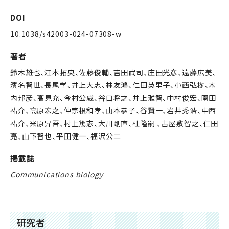
DOI
10.1038/s42003-024-07308-w
著者
鈴木雄也、江本拓央、佐藤俊輔、吉田武司、庄田光彦、遠藤広美、
濱名智世、長尾学、井上大志、林友鴻、仁田英里子、小西弘樹、木
内邦彦、髙見充、今村公威、谷口将之、井上雅智、中村俊宏、園田
祐介、高原宏之、仲宗根和孝、山本恭子、谷賢一、岩井秀浩、中西
祐介、米原昇吾、村上篤志、大川剛直、杜隆嗣 、古屋敷智之、仁田
亮、山下智也、平田健一、福沢公二
掲載誌
Communications biology
研究者