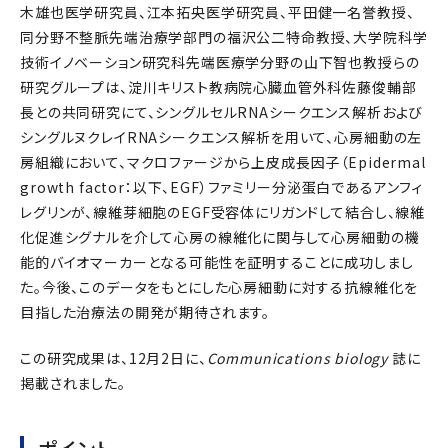
木雄也医学研究員、江本拓央医学研究員、平田健一名誉教授、
同分野不整脈先端治療学部門の福沢公二特命教授、大学院科学
技術イノベーション研究科先端医療学分野の山下智也教授らの
研究グループは、淀川キリスト教病院心臓血管外科佐藤俊輔部
長との共同研究にて、シングルセルRNAシークエンス解析および
シングルヌクレイRNAシークエンス解析を用いて、心房細動の左
房組織において、マクロファージから上皮成長因子（Epidermal
growth factor：以下、EGF）ファミリー分泌蛋白であるアンフィ
レグリンが、線維芽細胞のEGF受容体にリガンドして結合し、線維
化促進シグナルを介して心房の線維化に関与して心房細動の機
能的バイオマーカーとなる可能性を証明することに成功しまし
た。今後、このデータをもとにした心房細動に対する抗線維化を
目指した治療法の開発が期待されます。
この研究成果は、12月2日に、
Communications biology
誌に
掲載されました。