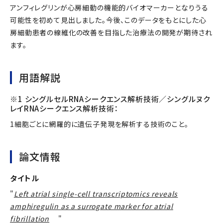
アンフィレグリンが心房細動の機能的バイオマーカーとなりうる
可能性を初めて見出しました。今後、このデータをもとにした心
房細動患者の線維化の改善を目指した治療法の開発が期待され
ます。
用語解説
※1 シングルセルRNAシークエンス解析技術／シングルヌク
レイRNAシークエンス解析技術：
1細胞ごとに網羅的に遺伝子発現を解析する技術のこと。
論文情報
タイトル
"
Left atrial single-cell transcriptomics reveals
amphiregulin as a surrogate marker for atrial
fibrillation
"