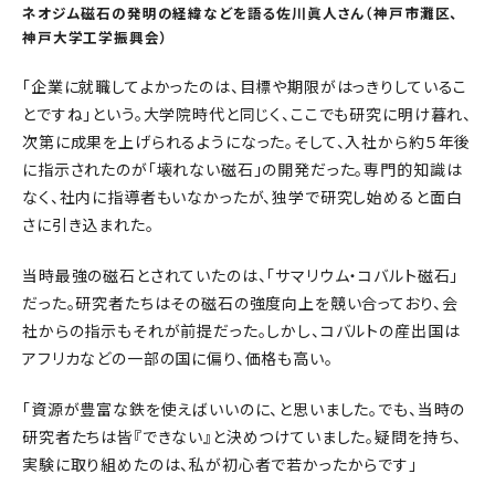
ネオジム磁石の発明の経緯などを語る佐川眞人さん（神戸市灘区、
神戸大学工学振興会）
「企業に就職してよかったのは、目標や期限がはっきりしているこ
とですね」という。大学院時代と同じく、ここでも研究に明け暮れ、
次第に成果を上げられるようになった。そして、入社から約５年後
に指示されたのが「壊れない磁石」の開発だった。専門的知識は
なく、社内に指導者もいなかったが、独学で研究し始めると面白
さに引き込まれた。
当時最強の磁石とされていたのは、「サマリウム・コバルト磁石」
だった。研究者たちはその磁石の強度向上を競い合っており、会
社からの指示もそれが前提だった。しかし、コバルトの産出国は
アフリカなどの一部の国に偏り、価格も高い。
「資源が豊富な鉄を使えばいいのに、と思いました。でも、当時の
研究者たちは皆『できない』と決めつけていました。疑問を持ち、
実験に取り組めたのは、私が初心者で若かったからです」