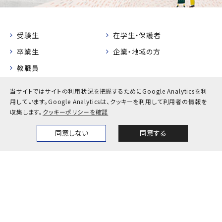
受験生
在学生・保護者
卒業生
企業・地域の方
教職員
当サイトではサイトの利用状況を把握するためにGoogle Analyticsを利
お問い合わせ
アクセス
用しています。
Google Analyticsは、クッキーを利用して利用者の情報を
採用情報
公式SNS一覧
収集します。
クッキーポリシーを確認
キャンパスカレンダー
神戸大学検定
同意しない
同意する
Home
News
Events
Themes
プライバシーポリシー
サイトポリシー
サイトマップ