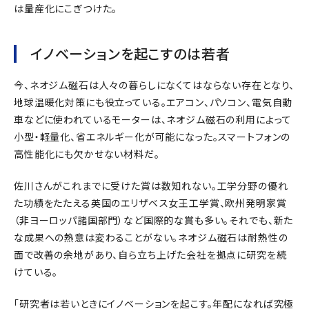
は量産化にこぎつけた。
イノベーションを起こすのは若者
今、ネオジム磁石は人々の暮らしになくてはならない存在となり、
地球温暖化対策にも役立っている。エアコン、パソコン、電気自動
車などに使われているモーターは、ネオジム磁石の利用によって
小型・軽量化、省エネルギー化が可能になった。スマートフォンの
高性能化にも欠かせない材料だ。
佐川さんがこれまでに受けた賞は数知れない。工学分野の優れ
た功績をたたえる英国のエリザベス女王工学賞、欧州発明家賞
（非ヨーロッパ諸国部門）など国際的な賞も多い。それでも、新た
な成果への熱意は変わることがない。ネオジム磁石は耐熱性の
面で改善の余地があり、自ら立ち上げた会社を拠点に研究を続
けている。
「研究者は若いときにイノベーションを起こす。年配になれば究極