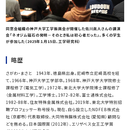
同窓会組織の神戸大学工学振興会が開催した佐川眞人さんの講演
会「ネオジム磁石の発明－そのとき私は初心者だった」。多くの学生
が参加した（2025年１月15日、工学研究科）
略歴
さがわ・まさと 1943年、徳島県出身。尼崎市立尼崎高校を経
て、1966年、神戸大学工学部卒。1968年、神戸大学大学院修士
課程修了（電気工学）。1972年、東北大学大学院博士課程修了
（金属材料工学）。工学博士。1972-82年、富士通株式会社。
1982-88年、住友特殊金属株式会社。2019年、東北大学特別招
聘プロフェッサー称号授与。現在、自ら設立したNDFEB株式会
社（京都市）代表取締役、大同特殊鋼株式会社（愛知県）顧問な
どを務める。日本国際賞（2012年）、エリザベス女王工学賞