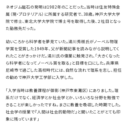
ネオジム磁石の発明は1982年のことだった。当時は住友特殊金
属（現・プロテリアル）に所属する研究者で、38歳。神戸大学大学
院で修士、東北大学大学院で博士号を取得した後、２社目となっ
た勤務先だった。
幼いころから科学者を夢見ていた。湯川秀樹氏がノーベル物理
学賞を受賞した1949年、父が新聞記事を読みながら説明してく
れたことがきっかけだ。湯川氏の偉業に触発され、「大きくなった
ら科学者になってノーベル賞を取る」と目標を口にした。兵庫県
尼崎市で過ごした高校時代には、自然な流れで理系を志し、担任
の勧めで神戸大学工学部に入学した。
「入学当時は教養課程が御影（神戸市東灘区）にありました。理
系だけでなく、経済学とか社会学とか、いろいろな分野を勉強で
きることが楽しかったですね。まさに教養を吸収した時期でした。
社会学の授業で『人間は社会的動物だ』と聞いたことがとても印
象に残っています」