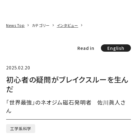
本文へ
アクセス
寄附
EN
検索
News Top
カテゴリー
インタビュー
Read in
English
2025.02.20
初心者の疑問がブレイクスルーを生ん
だ
「世界最強」のネオジム磁石発明者 佐川眞人さ
ん
工学系科学