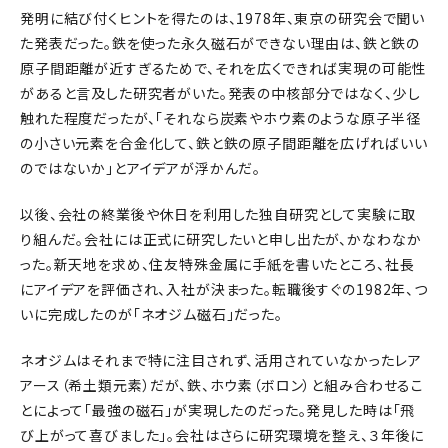
発明に結び付くヒントを得たのは、1978年、東京の研究会で聞い
た発表だった。鉄を使った永久磁石ができない理由は、鉄と鉄の
原子間距離が近すぎるためで、それを広くできれば実現の可能性
があると言及した研究者がいた。発表の中核部分ではなく、少し
触れた程度だったが、「それなら炭素やホウ素のような原子半径
の小さい元素を合金化して、鉄と鉄の原子間距離を広げればいい
のではないか」とアイデアが浮かんだ。
以後、会社の終業後や休日を利用した独自研究として実験に取
り組んだ。会社には正式に研究したいと申し出たが、かなわなか
った。新天地を求め、住友特殊金属に手紙を書いたところ、社長
にアイデアを評価され、入社が決まった。転職後すぐの1982年、つ
いに完成したのが「ネオジム磁石」だった。
ネオジムはそれまで特に注目されず、活用されていなかったレア
アース（希土類元素）だが、鉄、ホウ素（ボロン）と組み合わせるこ
とによって「最強の磁石」が実現したのだった。発見した時は「飛
び上がって喜びました」。会社はさらに研究環境を整え、３年後に