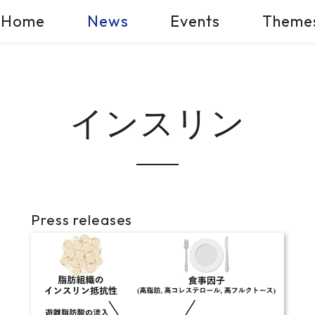
Home
News
Events
Theme
インスリン
Press releases