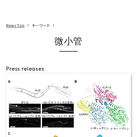
本文へ
アクセス
寄附
EN
検索
News Top
キーワード
微小管
Press releases