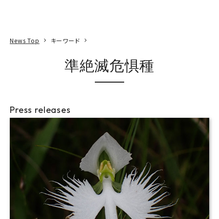
本文へ
アクセス
寄附
EN
検索
News Top
キーワード
準絶滅危惧種
Press releases