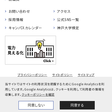
お問い合わせ
アクセス
採用情報
公式SNS一覧
キャンパスカレンダー
神戸大学検定
プライバシーポリシー
サイトポリシー
サイトマップ
© Kobe University
当サイトではサイトの利用状況を把握するためにGoogle Analyticsを利
用しています。
Google Analyticsは、クッキーを利用して利用者の情報を
収集します。
クッキーポリシーを確認
同意しない
同意する
Home
News
Events
Themes