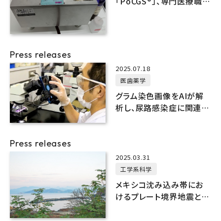
「PoCGS®」、専門医療職と
同等の精度で染色可能で
あることを実証
Press releases
2025.07.18
医歯薬学
グラム染色画像をAIが解
析し、尿路感染症に関連す
る原因菌を専門医療職と
同等の精度で識別
Press releases
2025.03.31
工学系科学
メキシコ沈み込み帯にお
けるプレート境界地震と温
度・脱水との関連性を解明