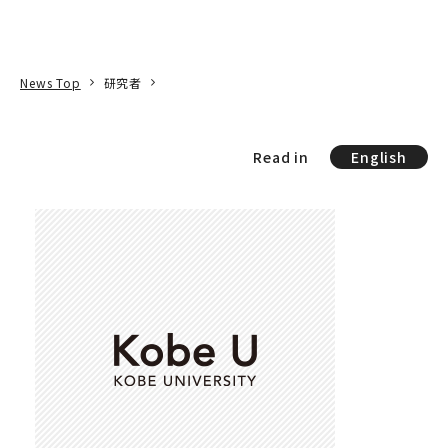
本文へ
アクセス
寄附
EN
検索
News Top
研究者
Read in
English