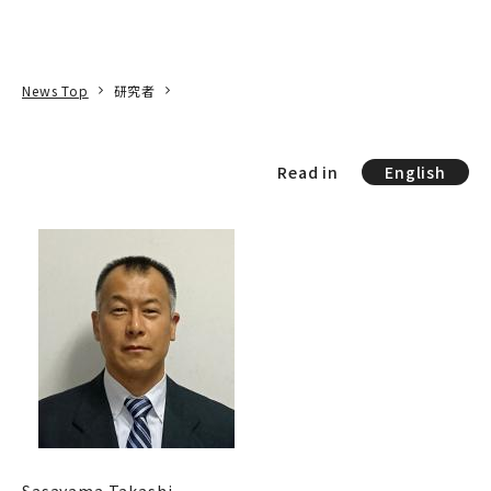
本文へ
アクセス
寄附
EN
検索
News Top
研究者
Read in
English