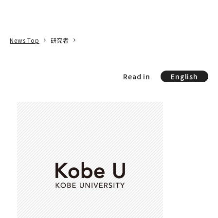
本文へ
アクセス
寄附
EN
検索
News Top
研究者
Read in
English