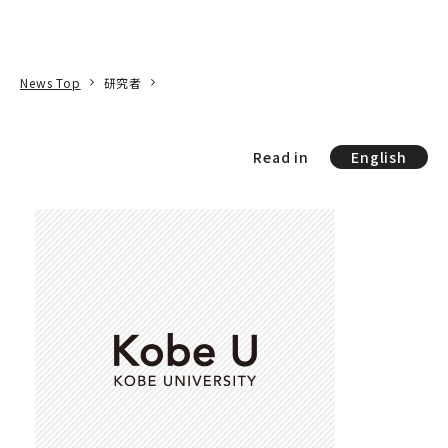
本文へ
アクセス
寄附
EN
検索
News Top
研究者
Read in
English