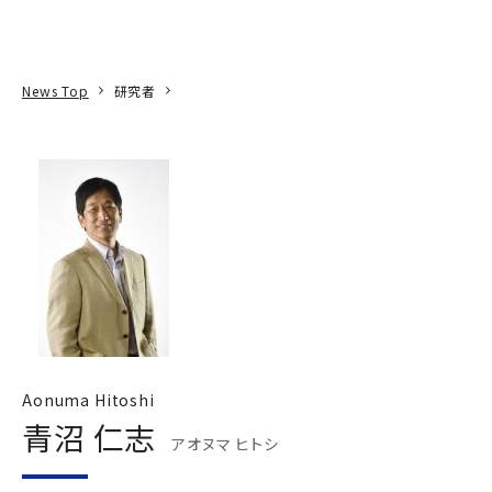
本文へ
アクセス
寄附
EN
検索
News Top
研究者
Aonuma Hitoshi
青沼 仁志
アオヌマ ヒトシ