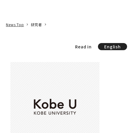
本文へ
アクセス
寄附
EN
検索
News Top
研究者
Read in
English