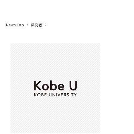
本文へ
アクセス
寄附
EN
検索
News Top
研究者