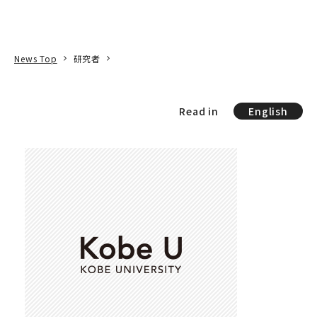
本文へ
アクセス
寄附
EN
検索
News Top
研究者
Read in
English