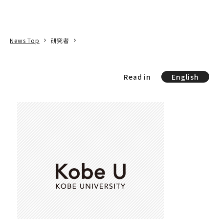
本文へ
アクセス
寄附
EN
検索
News Top
研究者
Read in
English