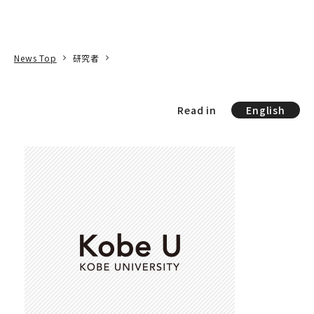
本文へ
アクセス
寄附
EN
検索
News Top
研究者
Read in
English