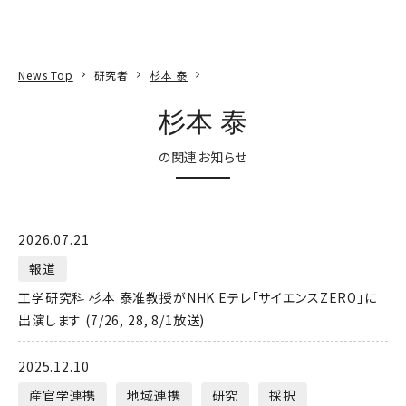
本文へ
アクセス
寄附
EN
検索
News Top
研究者
杉本 泰
杉本 泰
の関連お知らせ
2026.07.21
報道
工学研究科 杉本 泰准教授がNHK Eテレ「サイエンスZERO」に
出演します (7/26, 28, 8/1放送)
2025.12.10
産官学連携
地域連携
研究
採択