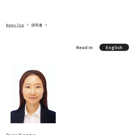
本文へ
アクセス
寄附
EN
検索
News Top
研究者
Read in
English