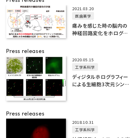
2021.03.20
医歯薬学
痛みを感じた時の脳内の
神経回路変化をホログラ
フィック顕微鏡によって解
明
Press releases
2020.05.15
工学系科学
ディジタルホログラフィー
による生細胞3次元シング
ルショット蛍光・位相イメー
ジング
Press releases
2018.10.31
工学系科学