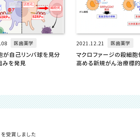
.08
2021.12.21
医歯薬学
医歯薬学
胞が自己リンパ球を見分
マクロファージの殺細胞
組みを発見
高める新規がん治療標的
ク質SIRPβ1を発見
」を受賞しました