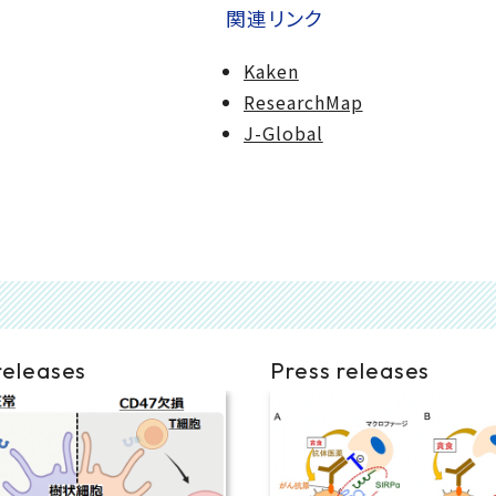
関連リンク
Kaken
ResearchMap
J-Global
releases
Press releases