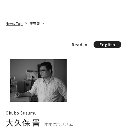
本文へ
アクセス
寄附
EN
検索
News Top
研究者
Read in
English
Okubo Susumu
大久保 晋
オオクボ ススム