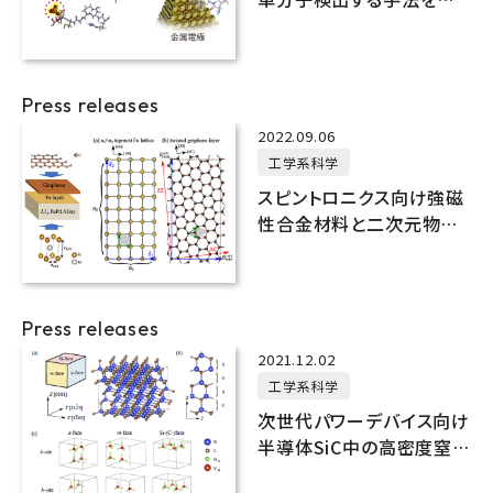
発
Press releases
2022.09.06
工学系科学
スピントロニクス向け強磁
性合金材料と二次元物質
間の異種結晶界面の状態
を第一原理計算で予測
Press releases
2021.12.02
工学系科学
次世代パワーデバイス向け
半導体SiC中の高密度窒素
層のふるまいを理論計算