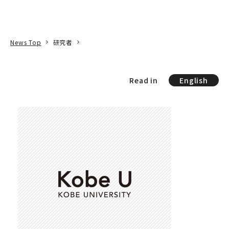
本文へ
アクセス
寄附
EN
検索
News Top
研究者
Read in
English