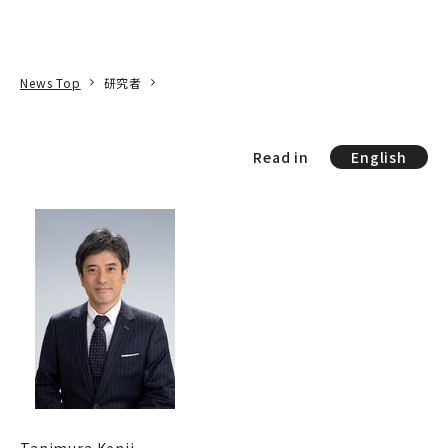
本文へ
アクセス
寄附
EN
検索
News Top
研究者
Read in
English