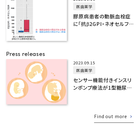
医歯薬学
膠原病患者の動脈血栓症
に「抗β2GPI・ネオセルフ
抗体」が関連することを発
見
Press releases
2023.09.15
医歯薬学
センサー機能付きインスリ
ンポンプ療法が1型糖尿病
合併妊娠での胎児巨大化
を予防
Find out more