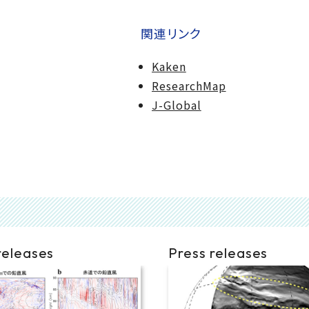
関連リンク
Kaken
ResearchMap
J-Global
releases
Press releases