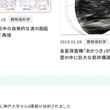
.18
数物系科学
気中の自発的な波の励起
て再現
2019.01.09
数物系科学
金星探査機「あかつき」
雲の中に巨大な筋状構
事業に神戸大学から4課題が採択されました