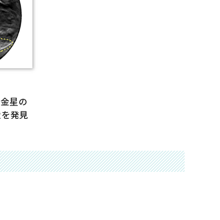
が金星の
造を発見