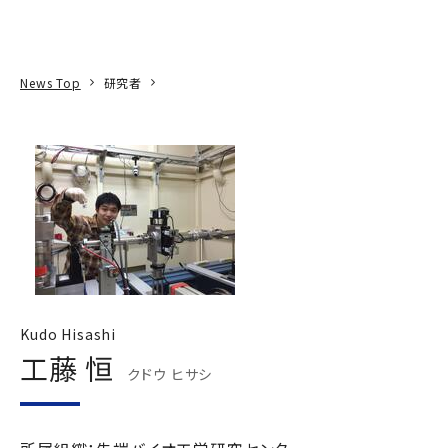
本文へ
アクセス
寄附
EN
検索
News Top
研究者
Kudo Hisashi
工藤 恒
クドウ ヒサシ