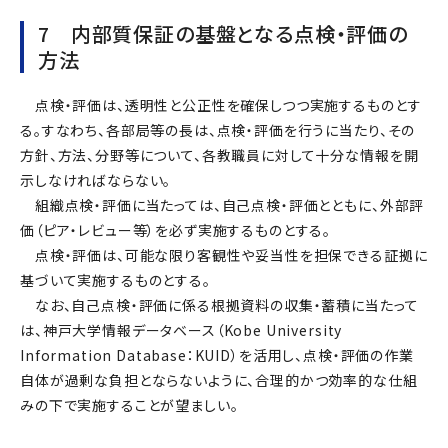
7 内部質保証の基盤となる点検・評価の
方法
点検・評価は、透明性と公正性を確保しつつ実施するものとす
る。すなわち、各部局等の長は、点検・評価を行うに当たり、その
方針、方法、分野等について、各教職員に対して十分な情報を開
示しなければならない。
組織点検・評価に当たっては、自己点検・評価とともに、外部評
価（ピア・レビュー等）を必ず実施するものとする。
点検・評価は、可能な限り客観性や妥当性を担保できる証拠に
基づいて実施するものとする。
なお、自己点検・評価に係る根拠資料の収集・蓄積に当たって
は、神戸大学情報データベース（Kobe University
Information Database：KUID）を活用し、点検・評価の作業
自体が過剰な負担とならないように、合理的かつ効率的な仕組
みの下で実施することが望ましい。