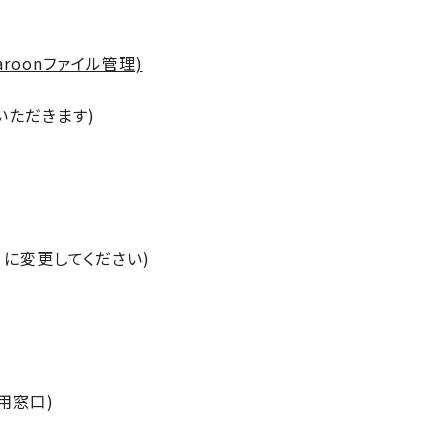
roonファイル管理)
いただきます)
t] を @ に変更してください)
用窓口)