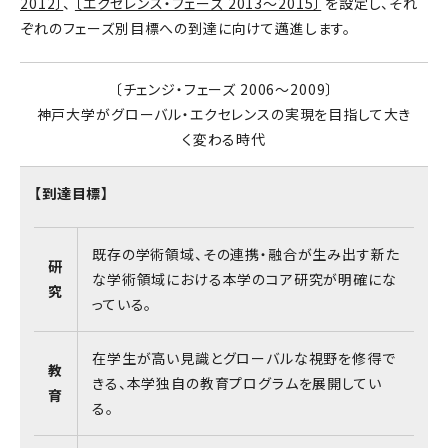
2012〕
、
〔エクセレンス・フェーズ 2013～2015〕
を設定し、それ
ぞれのフェーズ別目標への到達に向けて邁進します。
〔チェンジ・フェーズ 2006～2009〕
神戸大学がグローバル・エクセレンスの実現を目指して大き
く変わる時代
【到達目標】
既存の学術領域、その連携・融合が生み出す新た
研
な学術領域における本学のコア研究が明確にな
究
っている。
在学生が高い見識とグローバルな視野を修得で
教
きる、本学独自の教育プログラムを展開してい
育
る。