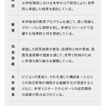
な学術領域における本学のコア研究により、世界
究
的に卓越した成果を創出している。
本学独自の教育プログラムを通じて、高い見識と
教
グローバルな視野を有し、多様なフィールドで活
育
躍する指導的人材を育成している。
社
卓越した研究成果の普及、指導的人材の育成、高
会
度先進医療の推進を通じて、世界と地域のため
貢
に多様な取り組みを展開している。
献
大
ビジョンの達成と、それを通じた構成員一人ひと
学
りの自己実現が調和する組織文化が浸透すると
経
ともに、 本学とステークホルダーとの協同関係
営
の成果が産み出されている。