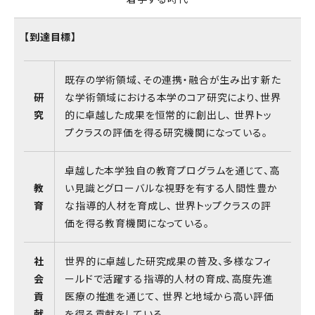
【到達目標】
既存の学術領域、その連携・融合が生み出す新た
研
な学術領域における本学のコア研究により、世界
究
的に卓越した成果を恒常的に創出し、 世界トッ
プクラスの評価を得る研究機関になっている。
卓越した本学独自の教育プログラムを通じて、高
教
い見識とグローバルな視野を有する人間性豊か
育
な指導的人材を育成し、 世界トップクラスの評
価を得る教育機関になっている。
社
世界的に卓越した研究成果の普及、多様なフィ
会
ールドで活躍する指導的人材の育成、高度先進
貢
医療の推進を通じて、 世界と地域から高い評価
献
を得る貢献をしている。