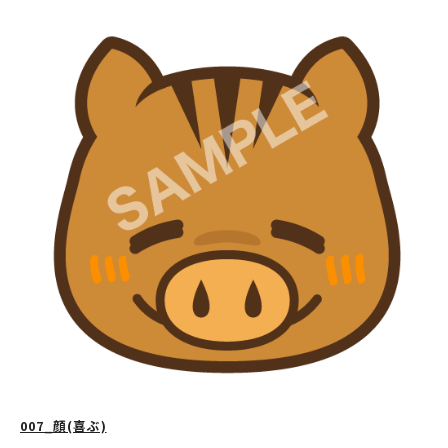
007_顔(喜ぶ)