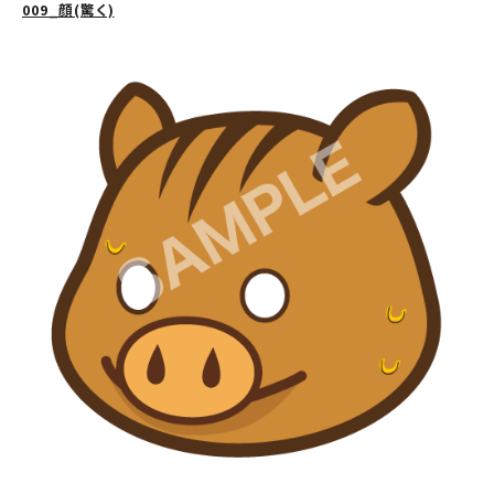
009_顔(驚く)