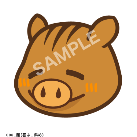
008_顔(喜ぶ_斜め)