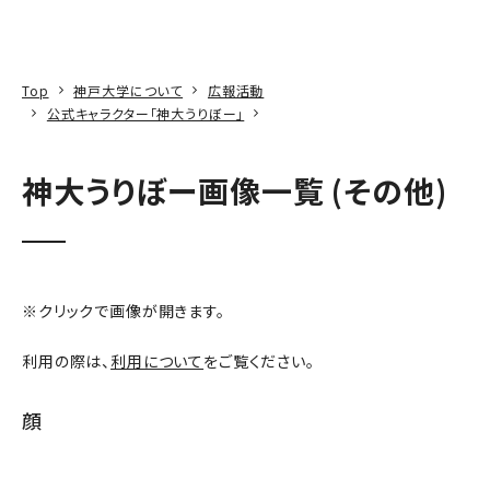
本文へ
アクセス
寄附
EN
検索
Top
神戸大学について
広報活動
公式キャラクター「神大うりぼー」
神大うりぼー画像一覧 (その他)
※クリックで画像が開きます。
利用の際は、
利用について
をご覧ください。
顔