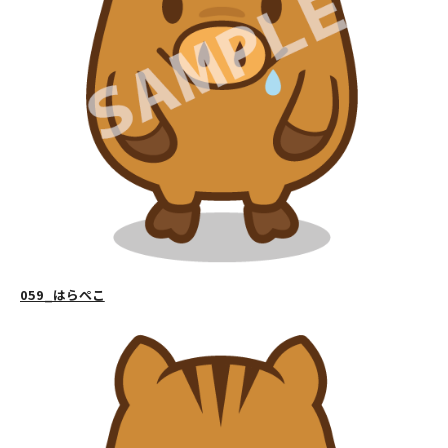
059_はらぺこ