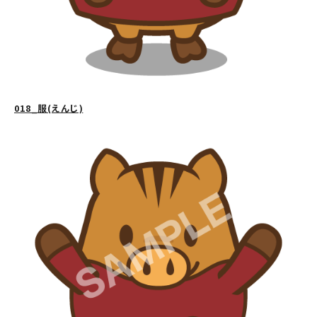
018_服(えんじ)