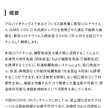
概要
プロバイオティクスであるビフィズス菌表層に新型コロナウイル
ス（SARS-COV-2）の抗原タンパクを発現させた遺伝子組換え細
菌を、新型コロナウイルス感染症（COVID-19）に対する経口ワク
チンとして開発します。
本経口ワクチンは、腸管免疫系を最大限に活用することにより、
全身性の液性免疫（抗体産生）および細胞性免疫（T細胞反応）
を誘導するとともに、共通粘膜免疫システムにより、経口免疫か
ら、気道、鼻咽頭などの局所粘膜免疫（分泌型Ig A抗体）も誘導
することができます。また注射針を使用しない経口投与という利
便性を有し、細菌を培養するだけで簡便に大量生産が可能で、常
温保存可能な凍結乾燥粉末という汎用性も有しています。
今回のCOVID-19パンデミックに対しては、途上国も含めたグロ
ーバルな感染制御が必要不可欠であり、利便性および汎用性に