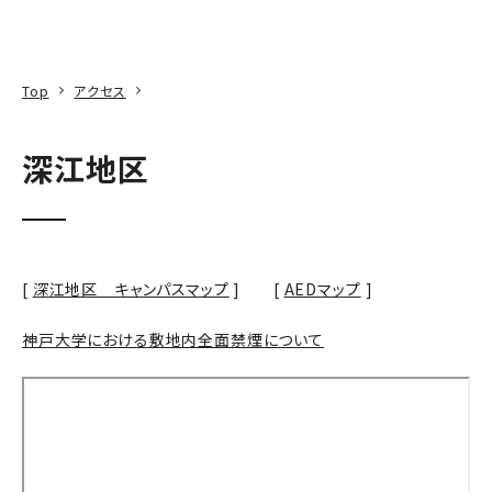
本文へ
アクセス
寄附
EN
検索
Top
アクセス
深江地区
[
深江地区 キャンパスマップ
] [
AEDマップ
]
神戸大学における敷地内全面禁煙について