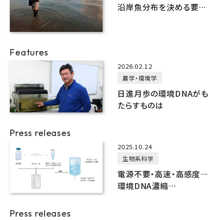
沿岸魚分布を決める要因
を探る
Features
2026.02.12
農学・環境学
日進月歩の環境DNAがも
たらすものは
Press releases
2025.10.24
生物系科学
電源不要・高速・高感度―
環境DNA濃縮
「QuickConc®」の新手法
を開発
Press releases