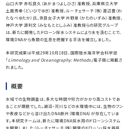
山口大学 赤松良久（あかまつよしひさ）准教授、兵庫県立大学
土居秀幸（どいひでゆき）准教授、ルーチェサーチ（株）渡辺豊（わ
たなべゆたか）氏、奈良女子大学 片野泉（かたのいずみ）准教授、
神戸大学 源利文（みなもととしふみ）准教授らの研究グループ
は、新たに開発したドローン採水システムにより水を汲むことで、
環境DNAから魚類の生息を把握する手法を確立しました。
本研究成果は平成29年10月18日、国際陸水海洋学会科学誌
「
Limnology and Oceanography: Methods
」電子版に掲載さ
れました。
概要
水域での生物調査は、多大な時間や労力がかかり高コストであ
ることが課題でした。湖沼・河川などの水環境中には、生物のフン
や表皮などから溶け出たDNA断片（環境DNA）が存在していま
す。本研究チームは、新たに環境DNA採水用のドローンシステム
を開発しました（ルーチェサーチ（株）開発のドローン・採水器具