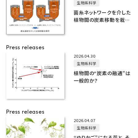
生物系科学
菌糸ネットワークを介した
植物間の炭素移動を栽培
実験で実証
Press releases
2026.04.30
生物系科学
植物間の“炭素の融通”は
一般的か？
Press releases
2026.04.07
生物系科学
“ゆりかご”になる花と、そ