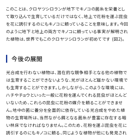
このことは、クロヤツシロランが地下でキノコの菌糸を栄養とし
て取り込んで生育しているだけではなく、地上で花粉を運ぶ昆虫
を花に誘引するのにもキノコに頼っていることを意味します。今回
のように地下と地上の両方でキノコに頼っている事実が解明され
た植物は、世界でもこのクロヤツシロランが初めてです (図2)。
今後の展開
光合成を行わない植物は、潜在的な競争相手となる他の植物で
は生育することができないような、光がほとんど届かない環境で
も生育することができます。しかしながら、このような環境には、
ハチやチョウといった一般に花粉を運んでくれる昆虫がほとんど
いないため、これらの昆虫に花粉の媒介を頼ることができませ
ん。地中の菌に養分を全面的に依存している光合成をやめた植
物の生育場所は、当然ながら餌となる菌糸が豊富に存在する暗
い林床でなければなりません。このため、花粉を運ぶ昆虫を花に
誘引するのにもキノコに頼る、同じような植物が他にも発見され