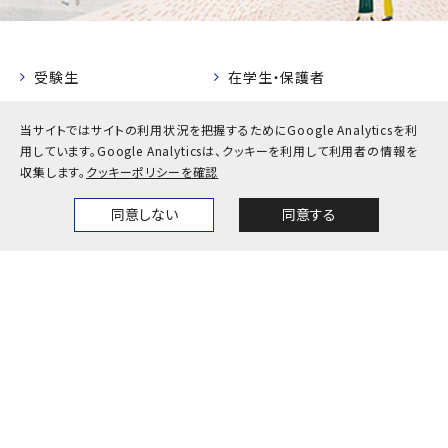
受験生
在学生・保護者
卒業生
企業・地域の方
当サイトではサイトの利用状況を把握するためにGoogle Analyticsを利
教職員
用しています。
Google Analyticsは、クッキーを利用して利用者の情報を
収集します。
クッキーポリシーを確認
お問い合わせ
アクセス
同意しない
同意する
Home
News
Events
Themes
採用情報
公式SNS一覧
キャンパスカレンダー
神戸大学検定
プライバシーポリシー
サイトポリシー
サイトマップ