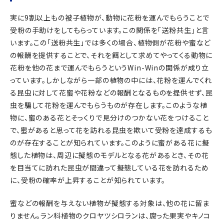
実に9割以上もの被子植物が、動物に花粉を運んでもらうことで
受粉の手助けをしてもらっています。この関係を「送粉共生」と言
います。この「送粉共生」では多くの場合、植物側が花粉や蜜など
の報酬を提供することで、それを餌として求めてやってくる動物に
花粉を他の花まで運んでもらうというWin-Winの関係が成り立
っています。しかしながら一部の植物の中には、花粉を運んでくれ
る昆虫に対して花蜜や花粉などの報酬となるものを提供せず、昆
虫を騙して花粉を運んでもらうものが存在します。このような植
物に、蜜のある花とそっくりで見分けのつかない花をつけること
で、蜜があると思って花を訪れる昆虫を欺いて受粉を達成するも
のが存在することが知られています。このように蜜がある花に擬
態した植物は、周辺に擬態のモデルとなる花があるとき、その花
を目当てに訪れた昆虫が間違って擬態している花を訪れるため
に、受粉の確率が上昇することが知られています。
蜜などの報酬を与えない植物が擬態する対象は、他の花に留ま
りません。ラン科植物のクロヤツシロランは、腐った果実やキノコ