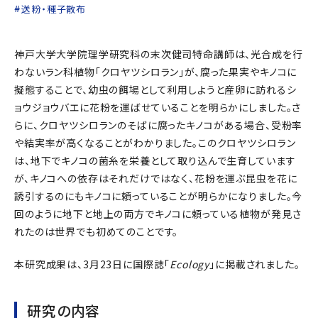
送粉・種子散布
神戸大学大学院理学研究科の末次健司特命講師は、光合成を行
わないラン科植物「クロヤツシロラン」が、腐った果実やキノコに
擬態することで、幼虫の餌場として利用しようと産卵に訪れるシ
ョウジョウバエに花粉を運ばせていることを明らかにしました。さ
らに、クロヤツシロランのそばに腐ったキノコがある場合、受粉率
や結実率が高くなることがわかりました。このクロヤツシロラン
は、地下でキノコの菌糸を栄養として取り込んで生育しています
が、キノコへの依存はそれだけではなく、花粉を運ぶ昆虫を花に
誘引するのにもキノコに頼っていることが明らかになりました。今
回のように地下と地上の両方でキノコに頼っている植物が発見さ
れたのは世界でも初めてのことです。
本研究成果は、3月23日に国際誌「
Ecology
」に掲載されました。
研究の内容