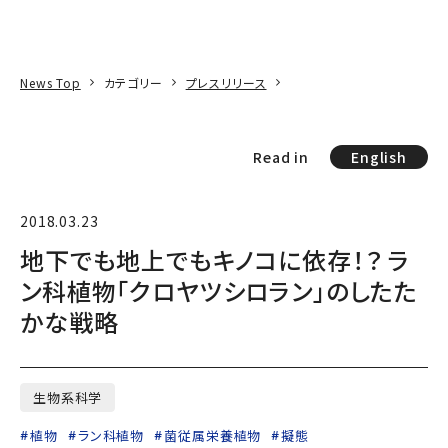
本文へ
アクセス
寄附
EN
検索
News Top
カテゴリー
プレスリリース
Read in
English
2018.03.23
地下でも地上でもキノコに依存！？ ラ
ン科植物「クロヤツシロラン」のしたた
かな戦略
生物系科学
植物
ラン科植物
菌従属栄養植物
擬態