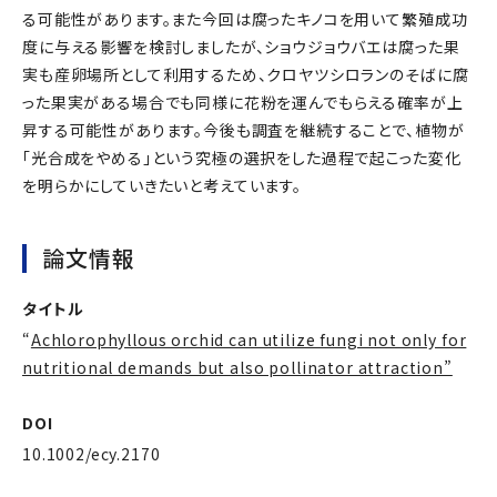
る可能性があります。また今回は腐ったキノコを用いて繁殖成功
度に与える影響を検討しましたが、ショウジョウバエは腐った果
実も産卵場所として利用するため、クロヤツシロランのそばに腐
った果実がある場合でも同様に花粉を運んでもらえる確率が上
昇する可能性があります。今後も調査を継続することで、植物が
「光合成をやめる」という究極の選択をした過程で起こった変化
を明らかにしていきたいと考えています。
論文情報
タイトル
“
Achlorophyllous orchid can utilize fungi not only for
nutritional demands but also pollinator attraction”
DOI
10.1002/ecy.2170