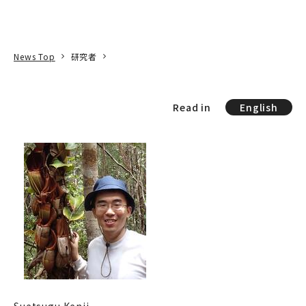
本文へ
アクセス
寄附
EN
検索
News Top
研究者
Read in
English