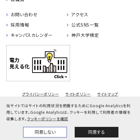
お問い合わせ
アクセス
採用情報
公式SNS一覧
キャンパスカレンダー
神戸大学検定
プライバシーポリシー
サイトポリシー
サイトマップ
© Kobe University
当サイトではサイトの利用状況を把握するためにGoogle Analyticsを利
用しています。
Google Analyticsは、クッキーを利用して利用者の情報を
収集します。
クッキーポリシーを確認
同意しない
同意する
Home
News
Events
Themes