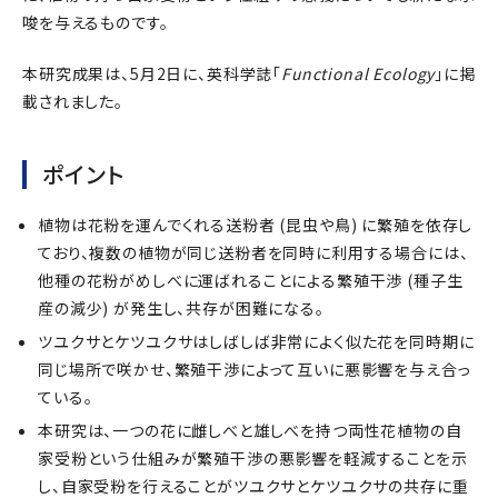
唆を与えるものです。
本研究成果は、5月2日に、英科学誌「
Functional Ecology
」に掲
載されました。
ポイント
植物は花粉を運んでくれる送粉者 (昆虫や鳥) に繁殖を依存し
ており、複数の植物が同じ送粉者を同時に利用する場合には、
他種の花粉がめしべに運ばれることによる繁殖干渉 (種子生
産の減少) が発生し、共存が困難になる。
ツユクサとケツユクサはしばしば非常によく似た花を同時期に
同じ場所で咲かせ、繁殖干渉によって互いに悪影響を与え合っ
ている。
本研究は、一つの花に雌しべと雄しべを持つ両性花植物の自
家受粉という仕組みが繁殖干渉の悪影響を軽減することを示
し、自家受粉を行えることがツユクサとケツユクサの共存に重