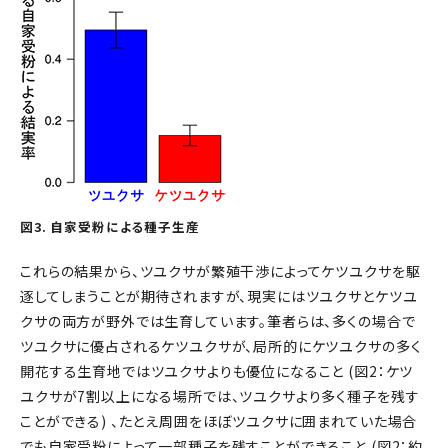
図3. 自家受粉による種子生産
これらの結果から、ツユクサが繁殖干渉によってケツユクサを駆
逐してしまうことが期待されますが、現実にはツユクサとケツユ
クサの両方が野外では生育しています。筆者らは、多くの場合で
ツユクサに優占されるケツユクサが、局所的にケツユクサの多く
開花する生育地ではツユクサよりも優位になること (図2：ケツ
ユクサが7割以上になる場所では、ツユクサより多く種子を残す
ことができる) 、たとえ周囲をほぼツユクサに囲まれていた場合
でも自家受粉によって一部種子を残すことができること (図2：約