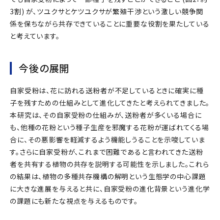
3割) が、ツユクサとケツユクサが繁殖干渉という激しい競争関
係を保ちながら共存できていることに重要な役割を果たしている
と考えています。
今後の展開
自家受粉は、花に訪れる送粉者が不足しているときに確実に種
子を残すための仕組みとして進化してきたと考えられてきました。
本研究は、その自家受粉の仕組みが、送粉者が多くいる場合に
も、他種の花粉という種子生産を邪魔する花粉が運ばれてくる場
合に、その悪影響を軽減するよう機能しうることを示唆していま
す。さらに自家受粉が、これまで困難であると言われてきた送粉
者を共有する植物の共存を説明する可能性を示しました。これら
の結果は、植物の多種共存機構の解明という生態学の中心課題
に大きな進展を与えると共に、自家受粉の進化背景という進化学
の課題にも新たな視点を与えるものです。