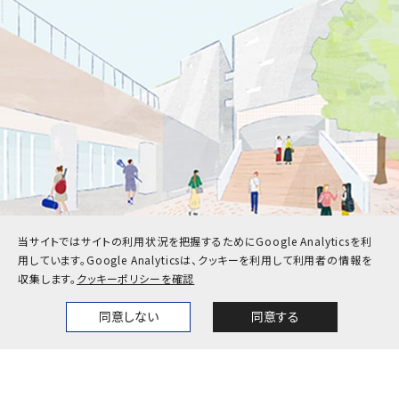
当サイトではサイトの利用状況を把握するためにGoogle Analyticsを利
用しています。
Google Analyticsは、クッキーを利用して利用者の情報を
収集します。
クッキーポリシーを確認
受験生
在学生・保護者
卒業生
企業・地域の方
同意しない
同意する
Home
News
Events
Themes
教職員
お問い合わせ
アクセス