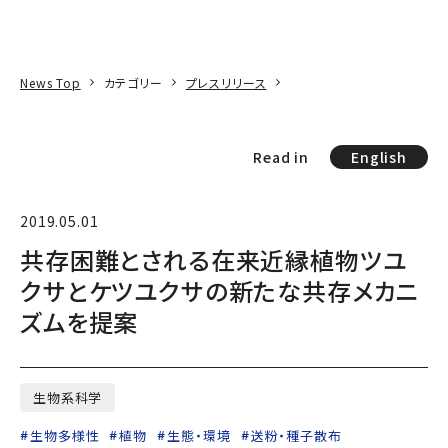
本文へ
アクセス
寄附
EN
検索
News Top
カテゴリー
プレスリリース
Read in
English
2019.05.01
共存困難とされる在来近縁植物ツユ
クサとケツユクサの新たな共存メカニ
ズムを提案
生物系科学
生物多様性
植物
生態・環境
送粉・種子散布