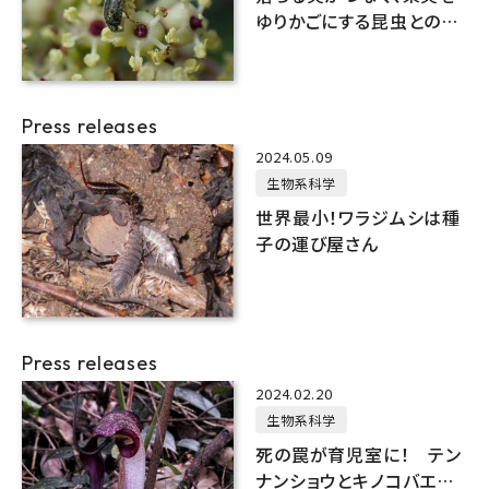
ゆりかごにする昆虫との助
け合い
Press releases
2024.05.09
生物系科学
世界最小！ワラジムシは種
子の運び屋さん
Press releases
2024.02.20
生物系科学
死の罠が育児室に！ テン
ナンショウとキノコバエの