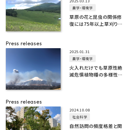
2025.03.13
農学・環境学
草原の花と昆虫の関係修
復には75年以上草刈り管
理を続けることが必要！
Press releases
2025.01.31
農学・環境学
火入れだけでも草原性絶
滅危惧植物種の多様性は
効果的に維持できる！
Press releases
2024.10.08
社会科学
自然訪問の頻度格差と関