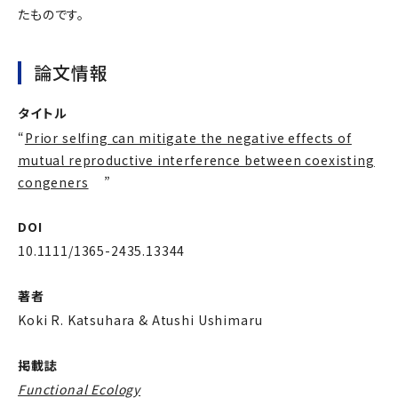
たものです。
論文情報
タイトル
“
Prior selfing can mitigate the negative effects of
mutual reproductive interference between coexisting
congeners
”
DOI
10.1111/1365-2435.13344
著者
Koki R. Katsuhara & Atushi Ushimaru
掲載誌
Functional Ecology