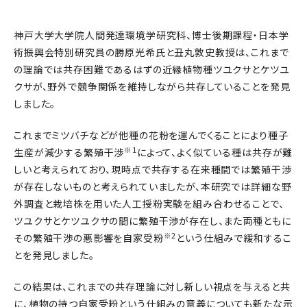
神戸大学大学院人間発達環境学研究科、博士後期課程・日本学
術振興会特別研究員の勝原光希氏と丑丸敦史教授は、これまで
の理論では共存困難であるはずの近縁植物種ツユクサとケツユ
クサが、野外で競争関係を維持しながら共存していることを発見
しました。
これまでミツバチなどが他種の花粉を運んでくることにより種子
※1
生産が減少する繁殖干渉
によって、よく似ている種は共存が難
しいと考えられており、現時点で共存する在来種間では繁殖干渉
が存在しないものと考えられていましたが、本研究では詳細な野
外調査と栽培株を用いた人工授粉実験を組み合わせることで、
ツユクサとケツユクサの間に繁殖干渉が存在し、また両種ともに
※2
その繁殖干渉の悪影響を自家受粉
という仕組みで緩和するこ
とを発見しました。
この結果は、これまでの共存理論に対し新しい視点を与えると共
に、植物の持つ自家受粉という仕組みの意義についても新たな示