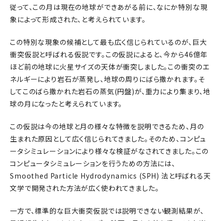
従って、この月は現在の地球ができあがる前に、なにか特別な現
象によって形成された、と考えられています。
この特別な現象の候補として最も広く信じられているのが、巨大
衝突仮説と呼ばれる仮説です。この仮説によると、今から46億年
ほど前の地球に火星サイズの天体が衝突しました。この衝突のエ
ネルギーにより岩石が蒸発し、地球の周りにばら撒かれます。そ
してこのばら撒かれた岩石の蒸気(円盤)が、重力により集まり、地
球の月になったと考えられています。
この仮説は今の地球と月の様々な特徴を説明できるため、月の
生まれた原因として広く信じられてきました。そのため、コンピュ
ータシミュレーションにより様々な検証がなされてきました。この
コンピュータシミュレーションを行うための方法には、
Smoothed Particle Hydrodynamics (SPH) 法と呼ばれる天
文学で開発された方法が広く使われてきました。
一方で、標準的な巨大衝突仮説では説明できない観測結果が、