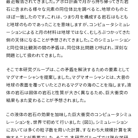
最近報告されてきました。アポロ計画で月から持ち帰ってきた岩
石に含まれる様々な元素の同位体比を調べると、地球のものと
ほぼ一致したのです。これは、つまり月を構成する岩石はもとも
と地球のものであったことを意味しますが、コンピュータシミュレ
ーションによると月の材料は地球ではなく、むしろぶつかってきた
側の天体になることが予想されてきました。このシミュレーション
と同位体比観測の間の矛盾は、同位体比問題と呼ばれ、深刻な
問題として扱われてきました。
そこで本研究グループは、この矛盾を解決するための要素として
マグマオーシャンを提案しました。マグマオーシャンとは、大昔の
地球の表面を覆っていたとされるマグマの海のことを指します。液
体の岩石は固体の岩石と性質が大きく異なるため、巨大衝突の
結果もまた変わることが予想されました。
この液体の岩石の効果を加味した巨大衝突のコンピュータシミュ
レーションを、世界で初めて行いました (図1)。シミュレーション
においては多くの粒子数を用いた計算、すなわち大規模計算を実
施することが重要でした。そこで、本研究グループでは理化学研