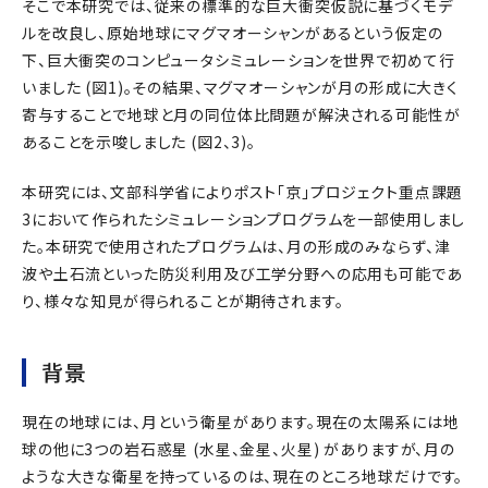
そこで本研究では、従来の標準的な巨大衝突仮説に基づくモデ
ルを改良し、原始地球にマグマオーシャンがあるという仮定の
下、巨大衝突のコンピュータシミュレーションを世界で初めて行
いました (図1)。その結果、マグマオーシャンが月の形成に大きく
寄与することで地球と月の同位体比問題が解決される可能性が
あることを示唆しました (図2、3)。
本研究には、文部科学省によりポスト「京」プロジェクト重点課題
3において作られたシミュレーションプログラムを一部使用しまし
た。本研究で使用されたプログラムは、月の形成のみならず、津
波や土石流といった防災利用及び工学分野への応用も可能であ
り、様々な知見が得られることが期待されます。
背景
現在の地球には、月という衛星があります。現在の太陽系には地
球の他に3つの岩石惑星 (水星、金星、火星) がありますが、月の
ような大きな衛星を持っているのは、現在のところ地球だけです。