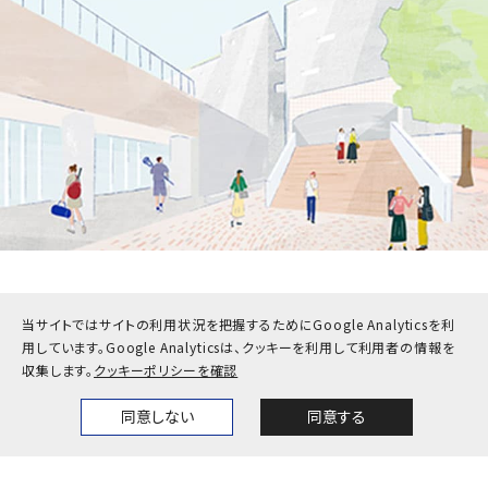
受験生
在学生・保護者
当サイトではサイトの利用状況を把握するためにGoogle Analyticsを利
卒業生
企業・地域の方
用しています。
Google Analyticsは、クッキーを利用して利用者の情報を
収集します。
クッキーポリシーを確認
教職員
同意しない
同意する
Home
News
Events
Themes
お問い合わせ
アクセス
採用情報
公式SNS一覧