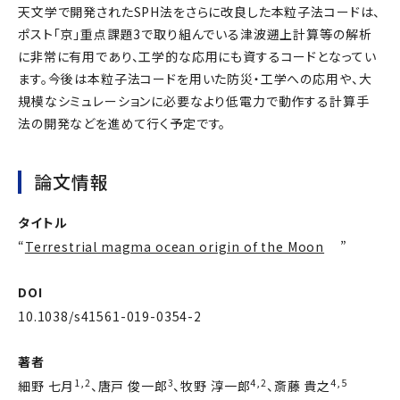
天文学で開発されたSPH法をさらに改良した本粒子法コードは、
ポスト「京」重点課題3で取り組んでいる津波遡上計算等の解析
に非常に有用であり、工学的な応用にも資するコードとなってい
ます。今後は本粒子法コードを用いた防災・工学への応用や、大
規模なシミュレーションに必要なより低電力で動作する計算手
法の開発などを進めて行く予定です。
論文情報
タイトル
“
Terrestrial magma ocean origin of the Moon
”
DOI
10.1038/s41561-019-0354-2
著者
1,2
3
4,2
4,5
細野 七月
、唐戸 俊一郎
、牧野 淳一郎
、斎藤 貴之