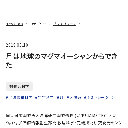
本文へ
アクセス
寄附
EN
検索
News Top
カテゴリー
プレスリリース
2019.05.10
月は地球のマグマオーシャンからでき
た
数物系科学
地球惑星科学
宇宙科学
月
太陽系
シミュレーション
国立研究開発法人海洋研究開発機構 (以下「JAMSTEC」とい
う。) 付加価値情報創生部門 数理科学・先端技術研究開発センタ