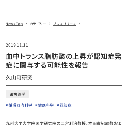
本文へ
アクセス
寄附
EN
検索
News Top
カテゴリー
プレスリリース
2019.11.11
血中トランス脂肪酸の上昇が認知症発
症に関与する可能性を報告
久山町研究
医歯薬学
循環器内科学
健康科学
認知症
九州大学大学院医学研究院の二宮利治教授、本田貴紀助教およ