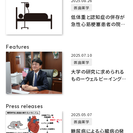
2025.08.26
医歯薬学
低体重と認知症の併存が
急性心筋梗塞患者の院内
死亡リスクを顕著に増加
させる
Features
2025.07.10
医歯薬学
大学の研究に求められる
ものーウェルビーイングと
医療ー
Press releases
2025.05.07
医歯薬学
糖尿病による心臓病の発