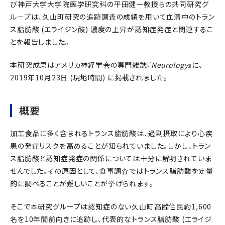
び神戸大学大学院医学研究科の平田健一教授らの共同研究グ
ループは、久山町研究の追跡調査の成績を用いて血清中のトラン
ス脂肪酸 (エライジン酸) 濃度の上昇が認知症発症と関連するこ
とを報告しました。
本研究成果はアメリカ神経学会の専門雑誌『
Neurology
』に、
2019年10月23日 (現地時間) に掲載されました。
概要
加工食品に多く含まれるトランス脂肪酸は、過剰摂取により心疾
患の発症リスクを高めることが知られていました。しかし、トラン
ス脂肪酸と認知症発症の関係については十分に解明されていま
せんでした。その原因として、食事調査ではトランス脂肪酸を定量
的に調べることが難しいことが挙げられます。
そこで本研究グループは認知症のない久山町高齢住民約1,600
名を10年間前向きに追跡し、代表的なトランス脂肪酸 (エライジ