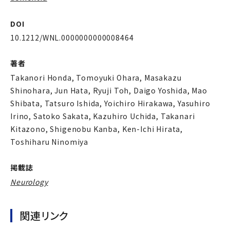
DOI
10.1212/WNL.0000000000008464
著者
Takanori Honda, Tomoyuki Ohara, Masakazu
Shinohara, Jun Hata, Ryuji Toh, Daigo Yoshida, Mao
Shibata, Tatsuro Ishida, Yoichiro Hirakawa, Yasuhiro
Irino, Satoko Sakata, Kazuhiro Uchida, Takanari
Kitazono, Shigenobu Kanba, Ken-Ichi Hirata,
Toshiharu Ninomiya
掲載誌
Neurology
関連リンク