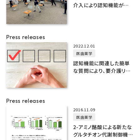
介入により認知機能が向
上
Press releases
2022.12.01
医歯薬学
認知機能に関連した簡単
な質問により、要介護リス
クを推定できる
Press releases
2016.11.09
医歯薬学
2-アミノ酪酸による新たな
グルタチオン代謝制御機構