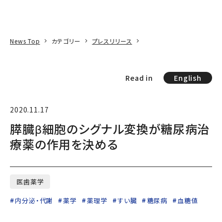
本文へ
アクセス
寄附
EN
検索
News Top
カテゴリー
プレスリリース
Read in
English
2020.11.17
膵臓β細胞のシグナル変換が糖尿病治
療薬の作用を決める
医歯薬学
内分泌・代謝
薬学
薬理学
すい臓
糖尿病
血糖値