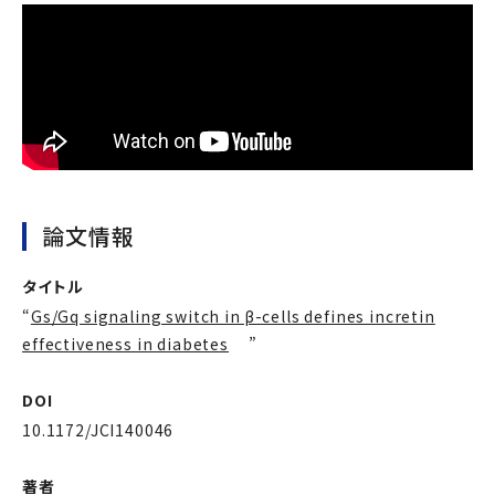
論文情報
タイトル
“
Gs/Gq signaling switch in β-cells defines incretin
effectiveness in diabetes
”
DOI
10.1172/JCI140046
著者