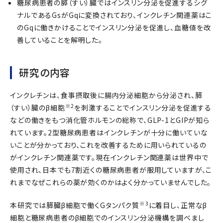
糖尿病患者の膵（すい）臓ではインスリン分泌を促進するシグ
ナルであるGsがGqに変換されており、インクレチン関連薬はこ
のGqに働きかけることでインスリン分泌を促進し、血糖値を改
善していることを解明した。
研究の内容
インクレチンは、食事摂取後に腸内分泌細胞から分泌され、膵
※2
（すい）臓のβ細胞
を刺激することでインスリン分泌を促進する
などの働きをもつ消化管ホルモンの総称で、GLP-1とGIPが知ら
れています。2型糖尿病患者はインクレチンが十分に働いていな
いことが分かっており、これを改善するために用いられているの
がインクレチン関連薬です。現在インクレチン関連薬は世界中で
使用され、日本でも7割近くの糖尿病患者が服用していますが、こ
れまでなぜこれらの薬が効くのかはよく分かっていませんでした。
※3
本研究では膵臓β細胞で働くGタンパク質
に着目し、正常なβ
細胞と糖尿病患者のβ細胞でのインスリン分泌機構を調べまし