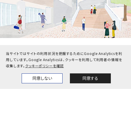
当サイトではサイトの利用状況を把握するためにGoogle Analyticsを利
受験生
在学生・保護者
用しています。
Google Analyticsは、クッキーを利用して利用者の情報を
卒業生
企業・地域の方
収集します。
クッキーポリシーを確認
教職員
同意しない
同意する
Home
News
Events
Themes
お問い合わせ
アクセス
採用情報
公式SNS一覧
キャンパスカレンダー
神戸大学検定