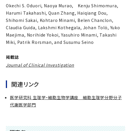
Okechi S. Oduori, Naoya Murao, Kenju Shimomura,
Harumi Takahashi, Quan Zhang, Haiqiang Dou,
Shihomi Sakai, Kohtaro Minami, Belen Chanclon,
Claudia Guida, Lakshmi Kothegala, Johan Tolö, Yuko
Maejima, Norihide Yokoi, Yasuhiro Minami, Takashi
Miki, Patrik Rorsman, and Susumu Seino
掲載誌
Journal of Clinical Investigation
関連リンク
医学研究科 生理学・細胞生物学講座 細胞生理学分野分子
代謝医学部門