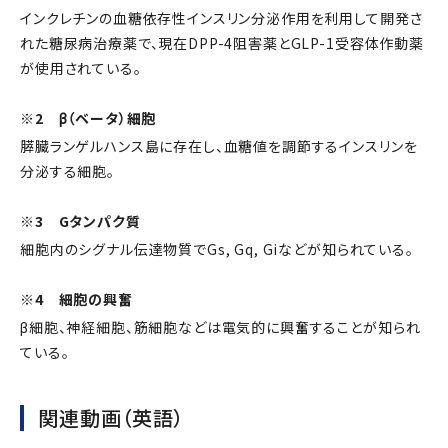
インクレチンの血糖依存性インスリン分泌作用を利用して開発さ
れた糖尿病治療薬で、現在DPP-4阻害薬とGLP-1受容体作動薬
が使用されている。
※2 β（ベータ）細胞
膵臓ランゲルハンス島に存在し、血糖値を調節するインスリンを
分泌する細胞。
※3 Gタンパク質
細胞内のシグナル伝達物質でGs, Gq, Giなどが知られている。
※4 細胞の興奮
β細胞、神経細胞、筋細胞などは電気的に興奮することが知られ
ている。
関連動画（英語）