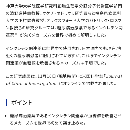
神戸大学大学院医学研究科細胞生理学分野分子代謝医学部門
の清野進特命教授、オケチ・オドゥオリ研究員らと福島県立医科
大学の下村健寿教授、オックスフォード大学のパトリック・ロスマ
ン教授らの研究グループは、糖尿病治療薬であるインクレチン関
※1
連薬
が効くメカニズムを世界で初めて解明しました。
インクレチン関連薬は世界中で使用され、日本国内でも現在7割
近くの糖尿病患者に服用されていますが、これまでインクレチン
関連薬が血糖値を改善させるメカニズムは不明でした。
この研究成果は、11月16日（現地時間）に米国科学誌「
Journal
of Clinical Investigation
」にオンラインで掲載されました。
ポイント
糖尿病治療薬であるインクレチン関連薬が血糖値を改善させ
るメカニズムを世界で初めて突き止めた。