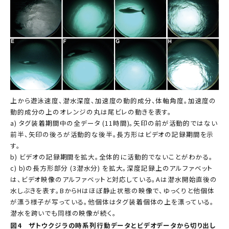
上から遊泳速度、潜水深度、加速度の動的成分、体軸角度。加速度の
動的成分の上のオレンジの丸は尾ビレの動きを表す。
a) タグ装着期間中の全データ (11時間)。矢印の前が活動的ではない
前半、矢印の後ろが活動的な後半。長方形はビデオの記録期間を示
す。
b) ビデオの記録期間を拡大。全体的に活動的でないことがわかる。
c) b)の長方形部分 (3潜水分) を拡大。深度記録上のアルファベット
は、ビデオ映像のアルファベットと対応している。Aは潜水開始直後の
水しぶきを表す。BからHはほぼ静止状態の映像で、ゆっくりと他個体
が漂う様子が写っている。他個体はタグ装着個体の上を漂っている。
潜水を跨いでも同様の映像が続く。
図4 ザトウクジラの時系列行動データとビデオデータから切り出し