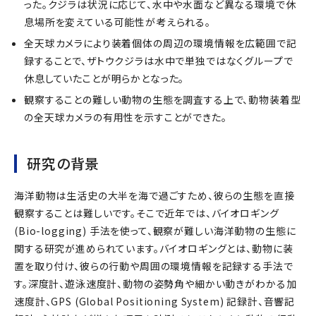
った。クジラは状況に応じて、水中や水面など異なる環境で休
息場所を変えている可能性が考えられる。
全天球カメラにより装着個体の周辺の環境情報を広範囲で記
録することで、ザトウクジラは水中で単独ではなくグループで
休息していたことが明らかとなった。
観察することの難しい動物の生態を調査する上で、動物装着型
の全天球カメラの有用性を示すことができた。
研究の背景
海洋動物は生活史の大半を海で過ごすため、彼らの生態を直接
観察することは難しいです。そこで近年では、バイオロギング
(Bio-logging) 手法を使って、観察が難しい海洋動物の生態に
関する研究が進められています。バイオロギングとは、動物に装
置を取り付け、彼らの行動や周囲の環境情報を記録する手法で
す。深度計、遊泳速度計、動物の姿勢角や細かい動きがわかる加
速度計、GPS (Global Positioning System) 記録計、音響記