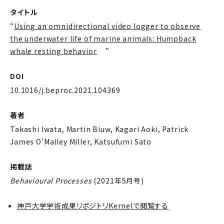
タイトル
“
Using an omnidirectional video logger to observe
the underwater life of marine animals: Humpback
whale resting behavior
”
DOI
10.1016/j.beproc.2021.104369
著者
Takashi Iwata, Martin Biuw, Kagari Aoki, Patrick
James O’Malley Miller, Katsufumi Sato
掲載誌
Behavioural Processes
(2021年5月号)
神戸大学学術成果リポジトリKernelで閲覧する