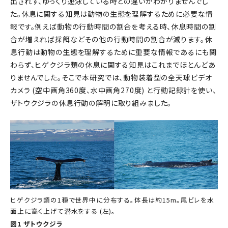
出されず、ゆっくり遊泳している時との違いがわかりませんでし
た。休息に関する知見は動物の生態を理解するために必要な情
報です。例えば動物の行動時間の割合を考える時、休息時間の割
合が増えれば採餌などその他の行動時間の割合が減ります。休
息行動は動物の生態を理解するために重要な情報であるにも関
わらず、ヒゲクジラ類の休息に関する知見はこれまでほとんどあ
りませんでした。そこで本研究では、動物装着型の全天球ビデオ
カメラ (空中画角360度、水中画角270度) と行動記録計を使い、
ザトウクジラの休息行動の解明に取り組みました。
ヒゲクジラ類の1種で世界中に分布する。体長は約15m。尾ビレを水
面上に高く上げて潜水をする (左)。
図1 ザトウクジラ