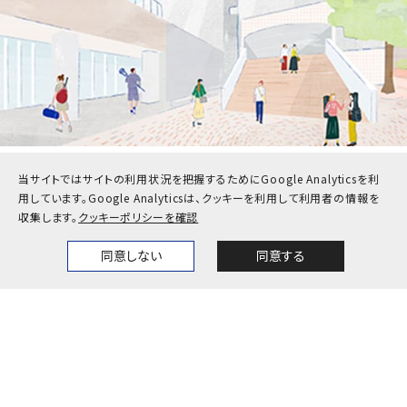
当サイトではサイトの利用状況を把握するためにGoogle Analyticsを利
受験生
在学生・保護者
用しています。
Google Analyticsは、クッキーを利用して利用者の情報を
収集します。
クッキーポリシーを確認
卒業生
企業・地域の方
同意しない
同意する
Home
News
Events
Themes
教職員
お問い合わせ
アクセス
採用情報
公式SNS一覧
キャンパスカレンダー
神戸大学検定