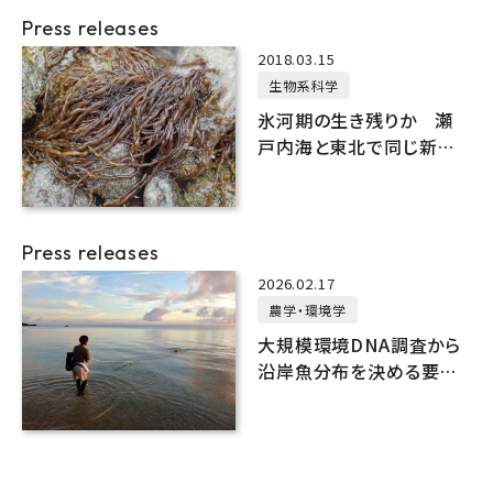
Press releases
2018.03.15
生物系科学
氷河期の生き残りか 瀬
戸内海と東北で同じ新種
海藻「ニセクロモズク」を発
見
Press releases
2026.02.17
農学・環境学
大規模環境DNA調査から
沿岸魚分布を決める要因
を探る