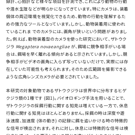
録計、心拍計など様々な項目を計測でき、これにより動物の行動
や潜水生理などが明らかになってきています。特にカメラは、装着
個体の周辺環境を視覚化できるため、動物の行動を理解するた
めの強力なツールとなっています。しかし、動物装着用に使われ
ているこれま でのカメラには、画角が狭いという問題がありまし
た。例えば、動物装着型のカメラを使った研究において、ザトウク
ジラ
Megaptera novaeangliae
が、餌場に競争相手がいる場
合は、餌場を早く離れる傾向があると示されています。しかし、競
争相手がビデオの画角に入らず写っていないだけで、実際には存
在していた可能性も考えられます。そのため広範囲を撮影できる
ような広角レンズカメラが必要とされていました。
本研究の対象動物であるザトウクジラは世界中に分布するヒゲ
クジラ類の1種です (図1)。バイオロギング手法を用いることで、
ザトウクジラの採餌行動に関する知見は増えている一方で、休息
行動に関する知見はほとんどありません。採餌の時は深度や遊
泳速度、加速度 (体の動き) の記録に餌を追いかける時の特徴的
な信号が検出されます。それに対し、休息には特徴的な信号は検