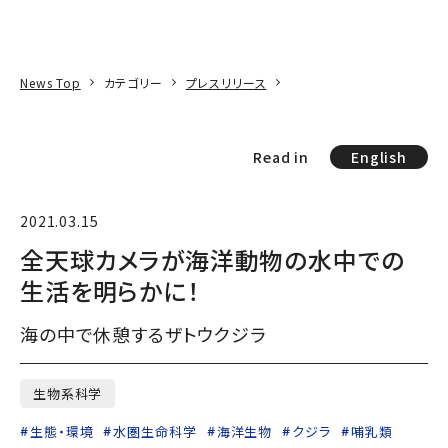
本文へ
アクセス
寄附
EN
検索
News Top
カテゴリー
プレスリリース
Read in
English
2021.03.15
全天球カメラが海洋動物の水中での
生活を明らかに！
海の中で休憩するザトウクジラ
生物系科学
生態・環境
水圏生命科学
海洋生物
クジラ
哺乳類