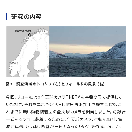
研究の内容
図2 調査海域のトロムソ (左) とフィヨルドの風景 (右)
今回、リコー社より全天球カメラTHETAを基盤の形で提供して
いただき、それをエポキシ包埋し耐圧防水加工を施すことで、こ
れまでに無い動物装着型の全天球カメラを開発しました。記録計
一式をクジラに装着するために、全天球カメラ、行動記録計、電
波発信機、浮力材、吸盤が一体となった「タグ」を作成しました。