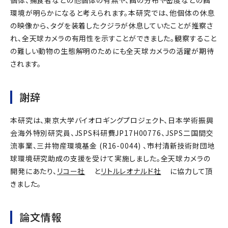
個体、捕食者などの他個体の有無や、餌の分布や密度などの餌
環境が明らかになると考えられます。本研究では、他個体の休息
の映像から、タグを装着したクジラが休息していたことが推察さ
れ、全天球カメラの有用性を示すことができました。観察すること
の難しい動物の生態解明のためにも全天球カメラの活躍が期待
されます。
謝辞
本研究は、東京大学バイオロギングプロジェクト、日本学術振興
会海外特別研究員、JSPS科研費JP17H00776、JSPS二国間交
流事業、三井物産環境基金 (R16-0044) 、市村清新技術財団地
球環境研究助成の支援を受けて実施しました。全天球カメラの
開発にあたり、
リコー社
と
リトルレオナルド社
に協力して頂
きました。
論文情報