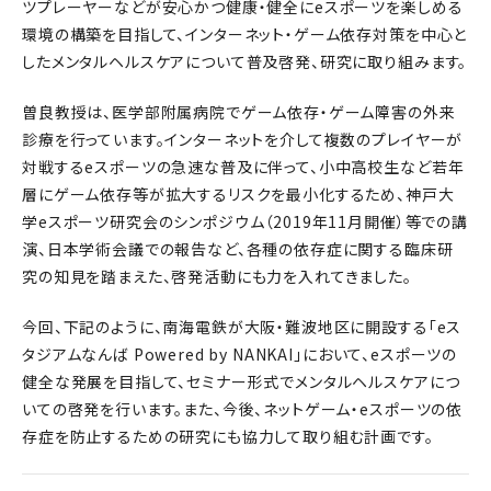
ツプレーヤーなどが安心かつ健康・健全にeスポーツを楽しめる
環境の構築を目指して、インターネット・ゲーム依存対策を中心と
したメンタルヘルスケアについて普及啓発、研究に取り組みます。
曽良教授は、医学部附属病院でゲーム依存・ゲーム障害の外来
診療を行っています。インターネットを介して複数のプレイヤーが
対戦するeスポーツの急速な普及に伴って、小中高校生など若年
層にゲーム依存等が拡大するリスクを最小化するため、神戸大
学eスポーツ研究会のシンポジウム（2019年11月開催）等での講
演、日本学術会議での報告など、各種の依存症に関する臨床研
究の知見を踏まえた、啓発活動にも力を入れてきました。
今回、下記のように、南海電鉄が大阪・難波地区に開設する「eス
タジアムなんば Powered by NANKAI」において、eスポーツの
健全な発展を目指して、セミナー形式でメンタルヘルスケアにつ
いての啓発を行います。また、今後、ネットゲーム・eスポーツの依
存症を防止するための研究にも協力して取り組む計画です。