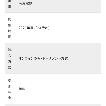
主
南海電鉄
催
開
催
2021年夏ごろ(予定)
時
期
試
合
オンラインのみ・トーナメント方式
方
式
参
加
無料
料
金