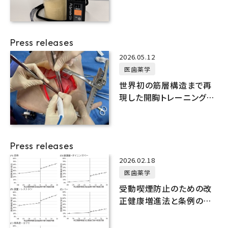
連携で共同開発・製品化
Press releases
2026.05.12
医歯薬学
世界初の筋層構造まで再
現した開胸トレーニング用
胸壁モデルの開発
Press releases
2026.02.18
医歯薬学
受動喫煙防止のための改
正健康増進法と条例の施
行で禁煙飲食店がやや増
加