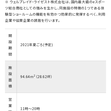
※ ウェルプレイド・ライゼスト株式会社は、国内最大級のeスポー
ツ総合商社としての強みを生かし、同施設の特徴の1つである体
験型ショールームの機能を有効かつ効果的に発揮するべく、利用
企業や協賛企業の誘致を行います。
開
設
2021年夏ごろ(予定)
期
間
施
設
2
94.64m
（28.62坪）
面
積
営
業
11時～20時