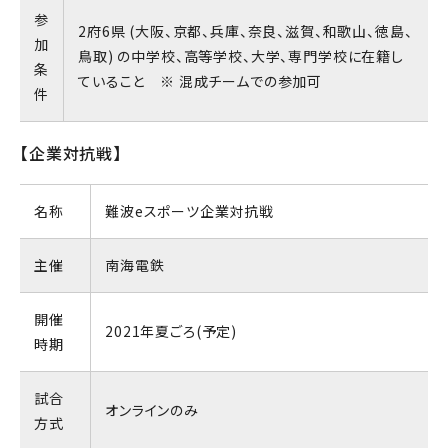
参
2府6県 (大阪、京都、兵庫、奈良、滋賀、和歌山、徳島、
加
鳥取) の中学校、高等学校、大学、専門学校に在籍し
条
ていること ※ 混成チームでの参加可
件
【企業対抗戦】
名称
難波eスポーツ企業対抗戦
主催
南海電鉄
開催
2021年夏ごろ(予定)
時期
試合
オンラインのみ
方式