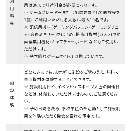
利
用は追加で別途料金が必要となります。
用
※ ゲームプレーヤーまたは配信要員として同施設を
料
1度にご利用いただける人数は最大10名です。
金
※ 配信用機材(ゲーミングパソコン・ゲーミングチェ
ア・音声ミキサー)をはじめ、撮影用機材(カメラ)や動
画編集用機材(キャプチャーボード)などもご使用い
ただけます。
※ 基本的なゲームタイトルは揃えています。
どなたさまでも、お気軽に施設をご覧のうえ、無料で
専用機材を体験することができます。
施
※ 施設利用日や、イベント・eスポーツ大会の開催日
設
などは、体験していただけませんので、ご注意くださ
体
い。
験
※ 予め日時を決め、学校単位の部活動として施設利
用を体験いただく機会を設ける予定です。