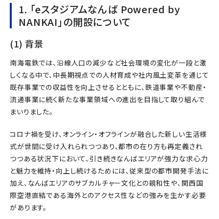
1. 「eスタジアムなんば Powered by
NANKAI」の開設について
(1) 背景
南海電鉄では、沿線人口の減少など社会環境の変化が一段と激
しくなる中で、中長期視点での人材育成や社内風土変革を通じて
既存事業での収益性を向上させるとともに、鉄道事業や不動産・
流通事業に続く新たな事業領域への進出を目指して取り組んで
まいりました。
コロナ禍を受け、オンライン・オフラインが融合した新しい生活様
式が世間に受け入れられつつあり、都市の在り方も再定義され
つつある状況下において、引き続きなんばエリアが強力な求心力
と魅力を維持・向上し続けるためには、従来型の都市開発手法に
加え、なんばエリアのサブカルチャー文化との親和性や、関西国
際空港直結である海外とのアクセス性などの強みを生かす必要
があります。