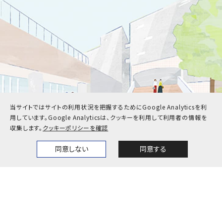
当サイトではサイトの利用状況を把握するためにGoogle Analyticsを利
用しています。
Google Analyticsは、クッキーを利用して利用者の情報を
収集します。
クッキーポリシーを確認
同意しない
同意する
Home
News
Events
Themes
受験生
在学生・保護者
卒業生
企業・地域の方
教職員
お問い合わせ
アクセス