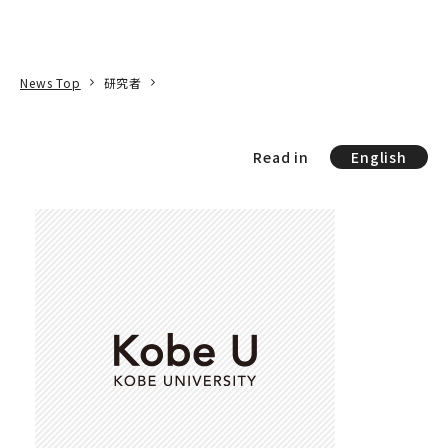
本文へ
アクセス
寄附
EN
検索
News Top
研究者
Read in
English