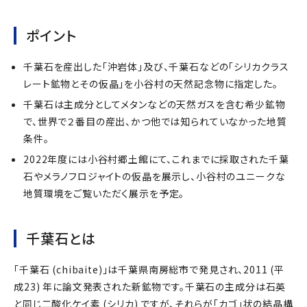
ポイント
千葉石を産出した「沖岩体」及び、千葉石などの「シリカクラス
レート鉱物とその仮晶」を小谷村の天然記念物に指定した。
千葉石は主成分としてメタンなどの天然ガスを含む希少鉱物
で、世界で２番目の産出、かつ他では知られていなかった地質
条件。
2022年度には小谷村郷土館にて、これまでに採取された千葉
石やメラノフロジャイトの仮晶を展示し、小谷村のユニークな
地質環境をご覧いただく展示を予定。
千葉石とは
「千葉石 (chibaite)」は千葉県南房総市で発見され、2011 (平
成23) 年に論文発表された新鉱物です。千葉石の主成分は石英
と同じ二酸化ケイ素 (シリカ) ですが、それらが「カゴ」状の結晶構