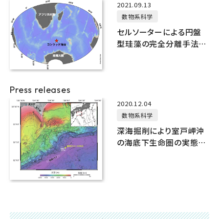
2021.09.13
数物系科学
セルソーターによる円盤
型珪藻の完全分離手法を
確立
Press releases
2020.12.04
数物系科学
深海掘削により室戸岬沖
の海底下生命圏の実態と
その温度限界を解明