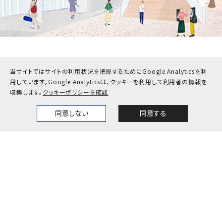
受験生
在学生・保護者
当サイトではサイトの利用状況を把握するためにGoogle Analyticsを利
卒業生
企業・地域の方
用しています。
Google Analyticsは、クッキーを利用して利用者の情報を
収集します。
クッキーポリシーを確認
教職員
同意しない
同意する
Home
News
Events
Themes
お問い合わせ
アクセス
採用情報
公式SNS一覧
キャンパスカレンダー
神戸大学検定