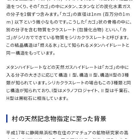
造をつくり、その「カゴ」の中にメタン、エタンなどの炭化水素ガス
の分子を1個ずつ含みます。「カゴ」の直径は1nm (百万分の1ｍ
ｍ) 以下という微小なものです。こうした「カゴ」状の骨格の中に、
別の分子を含む物質をクラスレート (包接化合物) といい、「カ
ゴ」がシリカでできている物質をシリカクラスレートと呼びます。
この結晶構造は「燃える氷」として知られるメタンハイドレートと
同一構造をもっています。
メタンハイドレートなどの天然ガスハイドレートは「カゴ」の中に
入る分子の大きさに応じて構造Ⅰ型、構造Ⅱ型、構造H型の3種
類が知られています。シリカクラスレートの場合もこの3種類と同
じ構造が知られており、I型はメラノフロジャイト、Ⅱ型は千葉石、
H型は房総石に相当しています。
村の天然記念物指定に至った背景
平成17年に静岡県浜松市在住のアマチュアの鉱物研究家の高