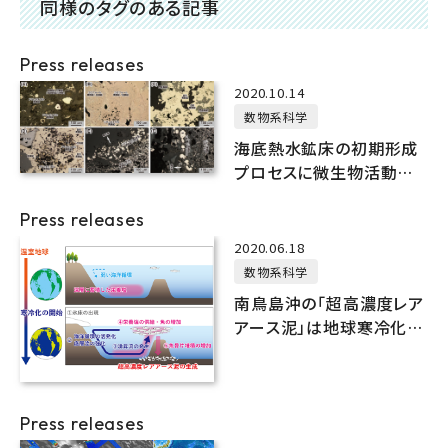
同様のタグのある記事
Press releases
2020.10.14
数物系科学
海底熱水鉱床の初期形成
プロセスに微生物活動が
寄与
Press releases
2020.06.18
数物系科学
南鳥島沖の「超高濃度レア
アース泥」は地球寒冷化で
生まれた
Press releases