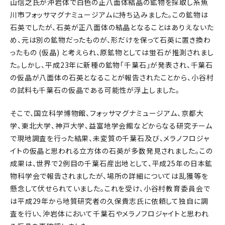
山信之氏が沖岩体で白色の正八面体結晶の鉱物を採取し糸魚
川市フォッサマグナミュージアムに持ち込みました。この鉱物は
石英でしたが、石英が正八面体の結晶となることはありえないた
め、元は別の鉱物だったものが、形だけを保って石英に置き換わ
ったもの (仮晶) と考えられ、原鉱物としては蛍石が推測されまし
た。しかし、平成23年に新種の鉱物「千葉石」が発表され、千葉石
の仮晶が八面体の石英となることが報告されたことから、小谷村
の試料も千葉石の仮晶である可能性が浮上しました。
そこで、国立科学博物館、フォッサマグナミュージアム、京都大
学、東北大学、神戸大学、益富地学会館などからなる研究チーム
で現地調査を行った結果、未変質の千葉石及び、メラノフロジャ
イトの仮晶と思われる立方体の石英が多数発見されました。この
成果は、世界で2例目の千葉石産出地として、平成25年の日本鉱
物科学会で報告されましたが、場所の詳細については乱獲等を
懸念して伏せられていました。これを受け、小谷村教育委員会で
は平成29年から地質研究者の久保貴志氏に依頼して独自に調
査を行い、沖岩体において千葉石やメラノフロジャイトと思われ