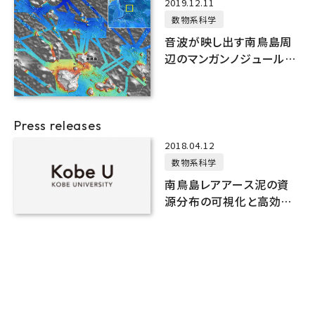
2019.12.11
数物系科学
音波が映し出す南鳥島周
辺のマンガンノジュールの
分布
Press releases
2018.04.12
数物系科学
南鳥島レアアース泥の資
源分布の可視化と高効率
な選鉱手法の確立に成功