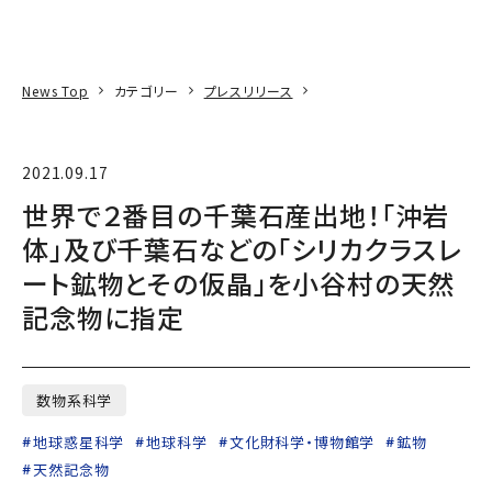
本文へ
アクセス
寄附
EN
検索
News Top
カテゴリー
プレスリリース
2021.09.17
世界で２番目の千葉石産出地！「沖岩
体」及び千葉石などの「シリカクラスレ
ート鉱物とその仮晶」を小谷村の天然
記念物に指定
数物系科学
地球惑星科学
地球科学
文化財科学・博物館学
鉱物
天然記念物