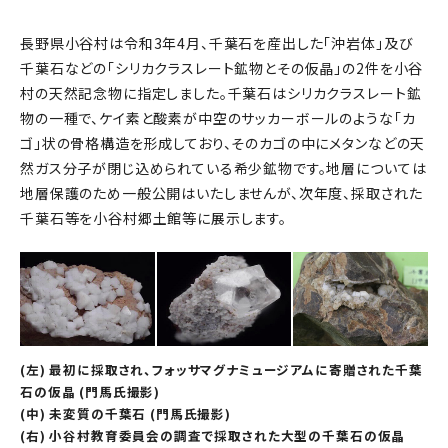
長野県小谷村は令和3年4月、千葉石を産出した「沖岩体」及び
千葉石などの「シリカクラスレート鉱物とその仮晶」の2件を小谷
村の天然記念物に指定しました。千葉石はシリカクラスレート鉱
物の一種で、ケイ素と酸素が中空のサッカーボールのような「カ
ゴ」状の骨格構造を形成しており、そのカゴの中にメタンなどの天
然ガス分子が閉じ込められている希少鉱物です。地層については
地層保護のため一般公開はいたしませんが、次年度、採取された
千葉石等を小谷村郷土館等に展示します。
(左) 最初に採取され、フォッサマグナミュージアムに寄贈された千葉
石の仮晶 (門馬氏撮影)
(中) 未変質の千葉石 (門馬氏撮影)
(右) 小谷村教育委員会の調査で採取された大型の千葉石の仮晶