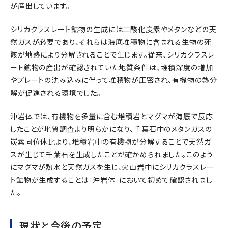
が産出しています。
シリカクラスレート鉱物の生成には二酸化炭素やメタンなどの天
然ガスが必要であり、それらは海底堆積物に含まれる生物の死
骸が地熱により分解されることで生じます。従来、シリカクラスレ
ート鉱物の産出が確認されていた地質条件は、堆積深度の増加
やプレートの沈み込みに伴って堆積物が圧密され、有機物の熱分
解が促進される環境でした。
沖岩体では、有機物を多量に含む堆積岩とマグマが海底で反応
したことが地質調査より明らかになり、千葉石中のメタンガスの
炭素同位体比より、堆積岩中の有機物が分解することで天然ガ
スが生じて千葉石を生成したことが確かめられました。このよう
にマグマが熱水と天然ガスを生じ、火山岩中にシリカクラスレー
ト鉱物が生成することは「沖岩体」において初めて確認されまし
た。
現状と今後の予定