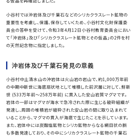
る仮晶を再確認しました。
小谷村では沖岩体及び千葉石などのシリカクラスレート鉱物の
重要性を考慮し、保護、保存していくため、小谷村文化財保護委
員会の答申を受けて、令和3年4月12日小谷村教育委員会におい
て「沖岩体」及び「シリカクラスレート鉱物とその仮晶」の2件を村
の天然記念物に指定しました。
沖岩体及び千葉石発見の意義
小谷村中土清水山の沖岩体は火山岩の岩山で、約1,000万年前
の中期中新世に海底扇状地として堆積した前沢層に対して、鮮新
世 (533万年前～258万年前) に貫入した安山岩質マグマです。
岩体の一部はマグマが海水で急冷された際に生じる破砕組織が
発達し、周囲の堆積岩が破砕された安山岩の間に取り込まれて
いることから、マグマの貫入が海底で生じたことを示しています。
また、岩体中には炭酸塩鉱物とシリカ鉱物からなる網目状の脈
も多数発達しており、その中にシリカクラスレート鉱物の千葉石