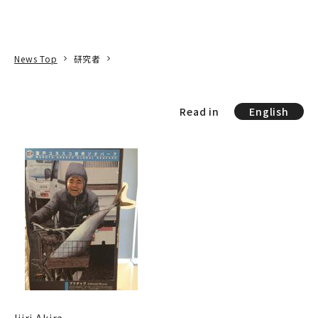
本文へ
アクセス
寄附
EN
検索
News Top
研究者
Read in
English