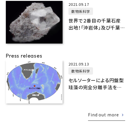
2021.09.17
数物系科学
世界で２番目の千葉石産
出地！「沖岩体」及び千葉石
などの「シリカクラスレート
鉱物とその仮晶」を小谷村
の天然記念物に指定
Press releases
2021.09.13
数物系科学
セルソーターによる円盤型
珪藻の完全分離手法を確
立
Find out more