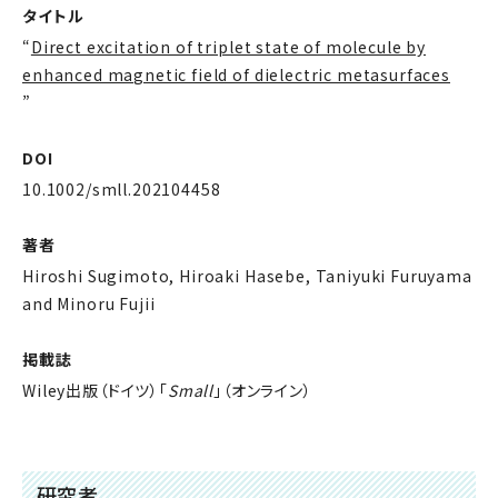
タイトル
“
Direct excitation of triplet state of molecule by
enhanced magnetic field of dielectric metasurfaces
”
DOI
10.1002/smll.202104458
著者
Hiroshi Sugimoto, Hiroaki Hasebe, Taniyuki Furuyama
and Minoru Fujii
掲載誌
Wiley出版（ドイツ）「
Small
」（オンライン）
研究者