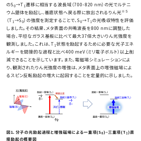
のS
→T
遷移に相当する波長域（700-820 nm）の光でルテニ
0
1
※５
ウム錯体を励起し、基底状態へ戻る際に放出されるりん光
（T
→S
）の強度を測定することで、S
→T
の光吸収特性を評価
1
0
0
1
しました。その結果、メタ表面の共鳴波長を800 nmに調整した
場合、平坦なガラス基板に比べて最大37倍大きいりん光強度を
観測しました。これは、T
状態を励起するために必要な光子エネ
1
ルギーを間接的な過程と比べ400 meV（ミリ電子ボルト）以上削
減できることを示しています。また、電磁場シミュレーションによ
り、観測されたりん光強度の増強は、メタ表面上の増強磁場によ
るスピン反転励起の増大に起因することを定量的に示しました。
図1．分子の光励起過程と増強磁場による一重項(S
)−三重項(T
)直
0
1
接励起の概要図