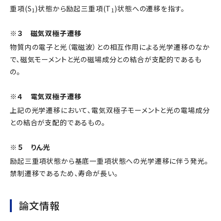
重項(S
)状態から励起三重項(T
)状態への遷移を指す。
1
1
※３ 磁気双極子遷移
物質内の電子と光（電磁波）との相互作用による光学遷移のなか
で、磁気モーメントと光の磁場成分との結合が支配的であるも
の。
※４ 電気双極子遷移
上記の光学遷移において、電気双極子モーメントと光の電場成分
との結合が支配的であるもの。
※５ りん光
励起三重項状態から基底一重項状態への光学遷移に伴う発光。
禁制遷移であるため、寿命が長い。
論文情報