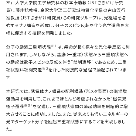
神戸大学大学院工学研究科の杉本泰助教（JSTさきがけ研究
員）、藤井稔教授、金沢大学理工研究域物質化学系の古山渓行
准教授（JSTさきがけ研究員）らの研究グループは、光磁場を増
強するナノ構造を形成し、分子のスピン反転を伴う光学遷移を大
幅に促進する技術を開発しました。
※１
分子の励起三重項状態
は、寿命が長く様々な光化学反応に利
用されます。しかしながら、基底（一重項）状態から三重項状態へ
の励起は電子スピンの反転を伴う“禁制遷移”であるため、三重
※２
項状態は項間交差
を介した間接的な過程で励起されていま
す。
本研究では、誘電体ナノ構造の配列構造（光メタ表面）の磁場増
強効果を利用して、これまでほとんど考慮されなかった“磁気双
※３
極子遷移
”を促進し、三重項状態間の励起効率を飛躍的に増
大させることに成功しました。また、従来よりも低いエネルギーの
光でターゲット分子を励起三重項状態にすることを実現しまし
た。