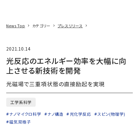
本文へ
アクセス
寄附
EN
検索
News Top
カテゴリー
プレスリリース
2021.10.14
光反応のエネルギー効率を大幅に向
上させる新技術を開発
光磁場で三重項状態の直接励起を実現
工学系科学
ナノマイクロ科学
ナノ構造
光化学反応
スピン(物理学)
磁気双極子