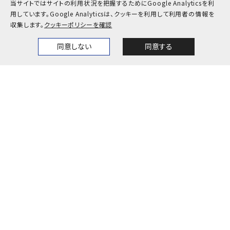
当サイトではサイトの利用状況を把握するためにGoogle Analyticsを利
用しています。
Google Analyticsは、クッキーを利用して利用者の情報を
お問い合わせ
アクセス
収集します。
クッキーポリシーを確認
採用情報
公式SNS一覧
同意しない
同意する
Home
News
Events
Themes
キャンパスカレンダー
神戸大学検定
プライバシーポリシー
サイトポリシー
サイトマップ
© Kobe University