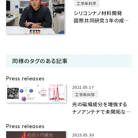
工学系科学
シリコンナノ材料開発
国際共同研究３年の成果
は
同様のタグのある記事
Press releases
2021.05.17
工学系科学
光の磁場成分を増強する
ナノアンテナで未開拓な光
学遷移の増強に成功
Press releases
2023.05.30