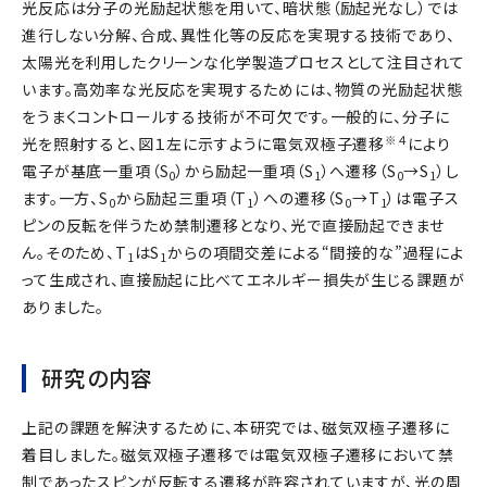
光反応は分子の光励起状態を用いて、暗状態（励起光なし）では
進行しない分解、合成、異性化等の反応を実現する技術であり、
太陽光を利用したクリーンな化学製造プロセスとして注目されて
います。高効率な光反応を実現するためには、物質の光励起状態
をうまくコントロールする技術が不可欠です。一般的に、分子に
※４
光を照射すると、図１左に示すように電気双極子遷移
により
電子が基底一重項（S
）から励起一重項（S
）へ遷移（S
→S
）し
0
1
0
1
ます。一方、S
から励起三重項（T
）への遷移（S
→T
）は電子ス
0
1
0
1
ピンの反転を伴うため禁制遷移となり、光で直接励起できませ
ん。そのため、T
はS
からの項間交差による“間接的な”過程によ
1
1
って生成され、直接励起に比べてエネルギー損失が生じる課題が
ありました。
研究の内容
上記の課題を解決するために、本研究では、磁気双極子遷移に
着目しました。磁気双極子遷移では電気双極子遷移において禁
制であったスピンが反転する遷移が許容されていますが、光の周