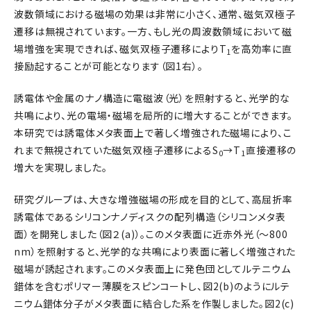
波数領域における磁場の効果は非常に小さく、通常、磁気双極子
遷移は無視されています。一方、もし光の周波数領域において磁
場増強を実現できれば、磁気双極子遷移によりT
を高効率に直
1
接励起することが可能となります（図1右）。
誘電体や金属のナノ構造に電磁波（光）を照射すると、光学的な
共鳴により、光の電場・磁場を局所的に増大することができます。
本研究では誘電体メタ表面上で著しく増強された磁場により、こ
れまで無視されていた磁気双極子遷移によるS
→T
直接遷移の
0
1
増大を実現しました。
研究グループは、大きな増強磁場の形成を目的として、高屈折率
誘電体であるシリコンナノディスクの配列構造（シリコンメタ表
面）を開発しました（図２(a)）。このメタ表面に近赤外光（～800
nm）を照射すると、光学的な共鳴により表面に著しく増強された
磁場が誘起されます。このメタ表面上に発色団としてルテニウム
錯体を含むポリマー薄膜をスピンコートし、図2(b)のようにルテ
ニウム錯体分子がメタ表面に結合した系を作製しました。図2(c)