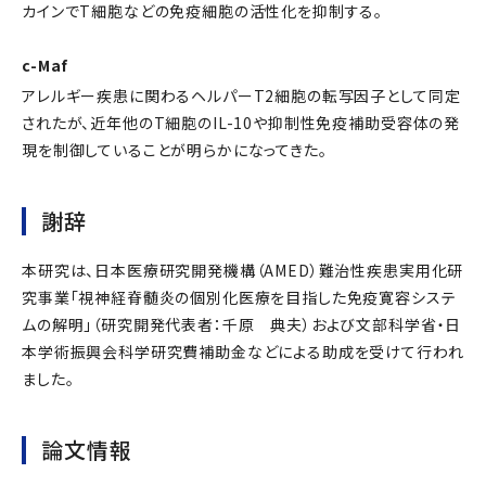
カインでT細胞などの免疫細胞の活性化を抑制する。
c-Maf
アレルギー疾患に関わるヘルパーT2細胞の転写因子として同定
されたが、近年他のT細胞のIL-10や抑制性免疫補助受容体の発
現を制御していることが明らかになってきた。
謝辞
本研究は、日本医療研究開発機構（AMED）難治性疾患実用化研
究事業「視神経脊髄炎の個別化医療を目指した免疫寛容システ
ムの解明」（研究開発代表者：千原 典夫）および文部科学省・日
本学術振興会科学研究費補助金などによる助成を受けて行われ
ました。
論文情報