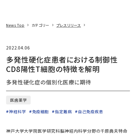
本文へ
アクセス
寄附
EN
検索
News Top
カテゴリー
プレスリリース
2022.04.06
多発性硬化症患者における制御性
CD8陽性T細胞の特徴を解明
多発性硬化症の個別化医療に期待
医歯薬学
神経科学
免疫細胞
指定難病
自己免疫疾患
神戸大学大学院医学研究科脳神経内科学分野の千原典夫特命