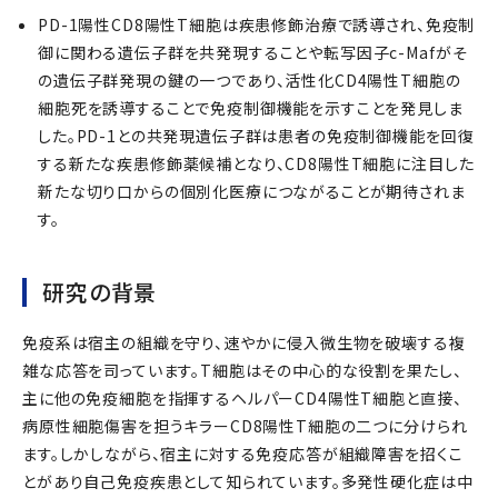
PD-1陽性CD8陽性T細胞は疾患修飾治療で誘導され、免疫制
御に関わる遺伝子群を共発現することや転写因子c-Mafがそ
の遺伝子群発現の鍵の一つであり、活性化CD4陽性T細胞の
細胞死を誘導することで免疫制御機能を示すことを発見しま
した。PD-1との共発現遺伝子群は患者の免疫制御機能を回復
する新たな疾患修飾薬候補となり、CD8陽性T細胞に注目した
新たな切り口からの個別化医療につながることが期待されま
す。
研究の背景
免疫系は宿主の組織を守り、速やかに侵入微生物を破壊する複
雑な応答を司っています。T細胞はその中心的な役割を果たし、
主に他の免疫細胞を指揮するヘルパーCD4陽性T細胞と直接、
病原性細胞傷害を担うキラーCD8陽性T細胞の二つに分けられ
ます。しかしながら、宿主に対する免疫応答が組織障害を招くこ
とがあり自己免疫疾患として知られています。多発性硬化症は中