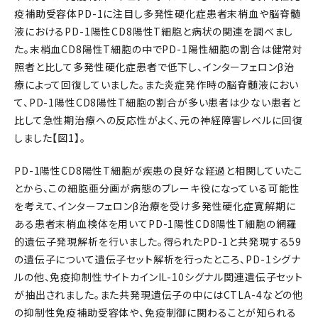
疫補助受容体PD-1に注目し多発性硬化症患者末梢血や脳脊髄
液におけるPD-1陽性CD8陽性T細胞と病状の関連を調べまし
た。末梢血CD8陽性T細胞の中でPD-1陽性細胞の割合は健常対
照者と比して多発性硬化症患者で低下し、インターフェロンβ治
療によって回復していました。また炎症発作時の脳脊髄液におい
て、PD-1陽性CD8陽性T細胞の割合が多い患者は少ない患者と
比して急性期治療への反応性がよく、元の神経障害レベルに回復
しました【図1】。
PD-1陽性CD8陽性T細胞が疾患の良好な経過と相関していたこ
とから、この細胞亜分画が病態のブレーキ役になっている可能性
を考えて、インターフェロンβ治療を受け多発性硬化症寛解期に
ある患者末梢血検体を用いてPD-1陽性CD8陽性T細胞の網羅
的遺伝子発現解析を行いました。得られたPD-1と共発現する59
の遺伝子について遺伝子セット解析を行ったところ、PD-1シグナ
ルの他、免疫抑制性サイトカインIL-10シグナル関連遺伝子セット
が抽出されました。また共発現遺伝子の中にはCTLA-4などの他
の抑制性免疫補助受容体や、免疫制御に関わることが知られる