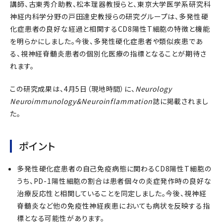
講師、古東秀介助教、松本理器教授らと、東京大学医学系研究科
神経内科学分野の戸田達史教授らの研究グループは、多発性硬
化症患者の良好な経過と相関するCD8陽性T細胞の特徴と機能
を明らかにしました。今後、多発性硬化症患者や類似疾患であ
る、視神経脊髄炎患者の個別化医療の指標となることが期待さ
れます。
この研究成果は、4月5日（現地時間）に、
Neurology
Neuroimmunology&Neuroinflammation
誌に掲載されまし
た。
ポイント
多発性硬化症患者の自己免疫病態に関わるCD8陽性T細胞の
うち、PD-1陽性細胞の割合は患者個々の炎症発作時の良好な
治療反応性と相関していることを同定しました。今後、視神経
脊髄炎など他の免疫性神経疾患においても病状を反映する指
標となる可能性があります。