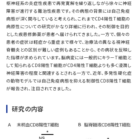
枢神経系の炎症性疾患で再発寛解を繰り返しながら徐々に神経
障害が進行する難治性疾患です。その病態の背景には自己免疫
病態が深く関与していると考えられ、これまでCD4陽性T細胞の
病原性についての研究がかなり詳細に行われ、その制御を目的
とした疾患修飾薬が患者へ届けられてきました。一方で、個々の
患者の症状は軽症から重症まで様々で、治療法の異なる視神経
脊髄炎との区別が難しい症例もあることから、その病状を反映し
た指標が求められています。脳病変には一般的にキラーT細胞と
して知られるCD8陽性T細胞がCD4陽性T細胞よりも多く浸潤し
神経障害の程度と関連するとされる一方で、近年、多発性硬化症
の動物モデルでは自己免疫病態を抑える制御性CD8陽性T細胞
が報告され、注目されてきました。
研究の内容