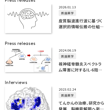
Press releases
2026.01.13
医歯薬学
皮質脳波進行波に基づく
選択的情報伝搬の仕組み
を発見
Press releases
2024.06.19
医歯薬学
視神経脊髄炎スペクトラ
ム障害に対するIL-6阻害
薬の新規作用機序を発見
Interviews
2023.02.24
医歯薬学
てんかんの治療、研究から
発展 脳機能解明へ新手