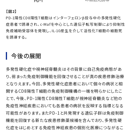
【図2】
PD-1陽性CD8陽性T細胞はインターフェロンβ投与中の多発性硬化
症患者で誘導され、c-Mafを中心とした遺伝子転写制御により抑制性
免疫補助受容体を発現し、IL-10産生を介して活性化T細胞の細胞死
を誘導する。
今後の展開
多発性硬化症や視神経脊髄炎はその背景に自己免疫病態があ
り、弱まった免疫制御機能を回復させることが真の疾患修飾治療
となりえます。今回、多発性硬化症患者において個々の病状と相
関するCD8陽性T細胞の免疫制御機構の一端を明らかにしたこ
とで、今後、PD-1陽性CD8陽性T細胞が視神経脊髄炎など他の
免疫性神経疾患においても各患者の病状を反映する指標となる
可能性があります。またPD-1と共発現する遺伝子群は免疫制御
機能を回復する新たな疾患修飾薬候補を含んでおり、多発性硬
化症をはじめとする免疫性神経疾患の個別化医療につながるこ