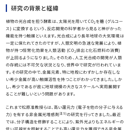
研究の背景と経緯
植物の光合成を担う酵素は、太陽光を用いてCO
を糖 (グルコー
2
ス) に変換するという、反応開発の科学者から見ると神がかった
機能を持つ触媒といえます。光合成により長年地球の大気環境は
一定に保たれてきたのですが、人類文明の急速な発展により、植
物が持つ恒常化効果を人類活動 (CO
排出と化石燃料の消費)
2
が上回るようになりました。そのため、人工光合成の開発が人類
の存続には不可欠な状況となり、世界中で研究が行われていま
す。その研究の中で、金属元素、特に地殻にわずかしか存在しな
い希少金属が高い触媒活性を持つことがわかってきました。しか
し、希少であるが故に地球規模の大きなスケールへ実用展開す
ることが難しいという問題があります。
これまで松原准教授らは、高い還元力 (電子を他の分子に与える
注５)
力) を有する非金属光増感剤
の研究を行ってきました。最近
では、分子構造を修飾することにより、紫外光よりもエネルギーの
低い可視光を照射することでも高い還元力を獲得できる非金属