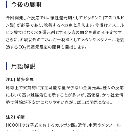
今後の展開
今回開発した反応では、犠牲還元剤としてビタミンC (アスコルビ
ン酸) が必要であり、改善するべき点と言えます。今後はアスコル
ビン酸ではなく水を還元剤とする反応の開発を進める予定です。
さらに、ギ酸以外のエネルギー材料としてメタンやメタノールを製
造するCO
光還元反応の開発も目指します。
2
用語解説
注１) 希少金属
地球上で実質的に採掘可能な量が少ない金属元素。種々の反応
において高い触媒活性を示すことが多いが、高価格、かつ社会情
勢で供給が不安定になりやすい点がしばしば問題となる。
注２) ギ酸
HCOOHの分子式を有するカルボン酸。近年、水素やメタノール