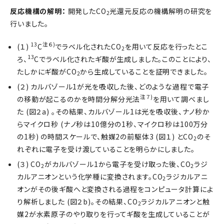
反応機構の解明：
開発したCO
光還元反応の機構解明の研究を
2
行いました。
13
注６)
(１)
C
でラベル化されたCO
­を用いて反応を行ったとこ
2
13
ろ、
Cでラベル化されたギ酸が生成しました。このことにより、
たしかにギ酸がCO
から生成していることを証明できました。
2
(２) カルバゾール1が光を吸収した後、どのような過程で電子
注７)
の移動が起こるのかを時間分解分光法
を用いて調べまし
た (図２a) 。その結果、カルバゾール1は光を吸収後、ナノ秒か
らマイクロ秒 (ナノ秒は10億分の1秒、マイクロ秒は100万分
の1秒) の時間スケールで、触媒2の前駆体3 (図１) とCO
のそ
2
れぞれに電子を受け渡していることを明らかにしました。
(３) CO
がカルバゾール1から電子を受け取った後、CO
ラジ
2
2
カルアニオンという化学種に変換されます。CO
ラジカルアニ
2
オンがその後ギ酸へと変換される過程をコンピュータ計算によ
り解析しました (図２b)。その結果、CO
ラジカルアニオンと触
2
媒2が水素原子のやり取りを行ってギ酸を生成していることが