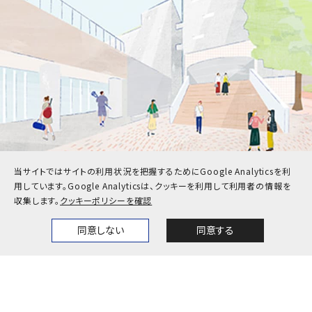
当サイトではサイトの利用状況を把握するためにGoogle Analyticsを利
用しています。
Google Analyticsは、クッキーを利用して利用者の情報を
受験生
在学生・保護者
収集します。
クッキーポリシーを確認
卒業生
企業・地域の方
同意しない
同意する
Home
News
Events
Themes
教職員
お問い合わせ
アクセス
採用情報
公式SNS一覧