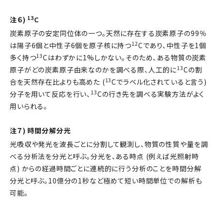
13
注６)
C
炭素原子の安定同位体の一つ。天然に存在する炭素原子の99％
12
は陽子6個と中性子6個を原子核に持つ
Cであり、中性子を1個
13
多く持つ
Cはわずかに1%しかない。そのため、ある物質の炭素
13
原子がどの炭素原子由来なのかを調べる際、人工的に
Cの割
13
合を天然存在比よりも高めた (
Cでラベル化されていると言う)
13
分子を用いて反応を行い、
Cの行き先を調べる実験方法がよく
用いられる。
注７) 時間分解分光
光吸収や発光を波長ごとに分割して観測し、物質の性質や量を調
べる分析法を分光と呼ぶ。分光を、ある時点 (例えば光照射時
点) からの経過時間ごとに連続的に行う分析のことを時間分解
分光と呼ぶ。10億分の1秒など極めて短い時間単位での解析も
可能。