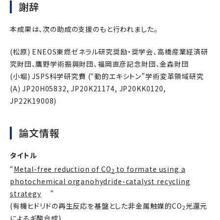
謝辞
本成果は、次の助成の支援のもと行われました。
(松原) ENEOS東燃ゼネラル研究奨励・奨学会、高橋産業経済研
究財団、鷹野学術振興財団、福岡直彦記念財団、金森財団
(小堀) JSPS科学研究費 (“動的エキシトン”学術変革領域研究
(A) JP20H05832, JP20K21174, JP20KK0120,
JP22K19008)
論文情報
タイトル
“
Metal-free reduction of CO
to formate using a
2
photochemical organohydride-catalyst recycling
strategy
”
(有機ヒドリドの再生反応を基盤とした非金属触媒的CO
光還元
2
によるギ酸合成)