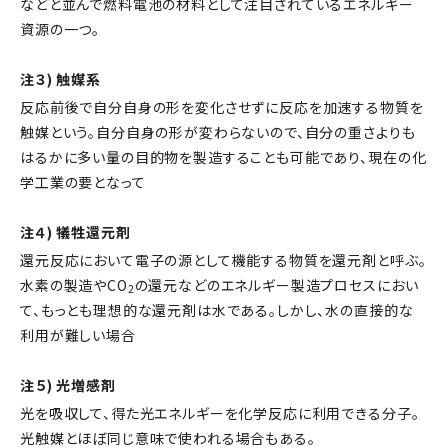
などと並んで燃料電池の材料として注目されているエネルギー
資源の一つ。
注３) 触媒系
反応前後で自分自身の形を変化させずに反応を加速する物質を
触媒という。自分自身の形が変わらないので、自分の重さよりも
はるかに多い量の目的物を製造することも可能であり、現在の化
学工業の要となって
注４) 犠牲還元剤
還元反応において電子の源として機能する物質を還元剤と呼ぶ。
水素の製造やCO
の還元などのエネルギー製造プロセスにおい
2
て、もっとも理想的な還元剤は水である。しかし、水の直接的な
利用が難しい場合
注５) 光増感剤
光を吸収して、得た光エネルギーを化学反応に利用できる分子。
光触媒とほぼ同じ意味で使われる場合もある。