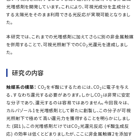
光増感剤を開発しています。これにより、可視光成分を主成分と
する太陽光をそのまま利用できる光反応が実現可能となりまし
た。
本研究では、これまでの光増感剤に加えてさらに別の非金属触媒
を併用することで、可視光照射下でのCO
光還元を達成しまし
2
た。
研究の内容
触媒系の構築：
CO
をギ酸にするためには、CO
に電子を与え
2
2
る、すなわち還元する必要があります。しかしCO
は非常に安定
2
な分子であり、還元するのは容易ではありません。今回我々は、
カルバゾール1を光増感剤として新たに創製し、この分子が可視
光照射下で極めて高い還元力を獲得することを明らかにしまし
た (図１)。この光増感剤だけではCO
光還元反応 (ギ酸生成反
2
応) の効率は低くとどまりましたが、ここに非金属触媒2を添加す