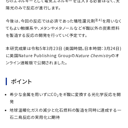
らのエネルギーとして電気エネルギーを注入する必要はなく、太
陽光のみで反応が進行します。
注４)
今後は、今回の反応では必須であった犠牲還元剤
を用いなく
てもよい触媒系や、メタンやメタノールなどギ酸以外の炭素燃料
を製造する反応の開発を行っていく予定です。
本研究成果は令和5年3月23日 (英国時間。日本時間：3月24日)
に英国Nature Publishing Groupの
Nature Chemistry
のオ
ンライン速報版で公開されました。
ポイント
希少な金属を用いずにCO
をギ酸に変換する光化学反応を開
2
発
地球温暖化ガスの減少と化石燃料の製造を同時に達成する一
石二鳥反応の実用化に期待