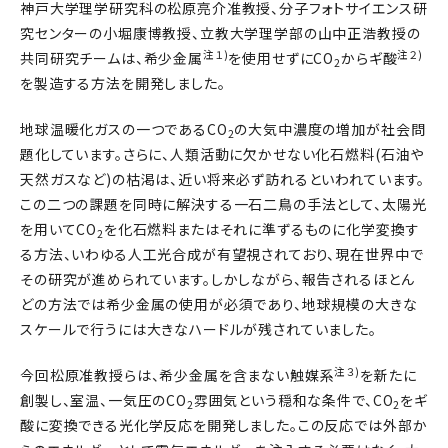
神戸大学理学研究科の松原亮介准教授、分子フォトサイエンス研
究センターの小堀康博教授、立教大学理学部の山中正浩教授の
注１)
注２)
共同研究チームは、希少金属
を使用せずにCO
からギ酸
2
を製造する方法を開発しました。
地球温暖化ガスの一つであるCO
の大気中濃度の増加が社会問
2
題化しています。さらに、人類活動に欠かせない化石燃料(石油や
天然ガスなど)の枯渇は、近い将来必ず訪れるといわれています。
この二つの課題を同時に解決する一石二鳥の手法として、太陽光
を用いてCO
を化石燃料またはそれに準ずるものに化学変換す
2
る方法、いわゆる人工光合成が有望視されており、現在世界中で
その研究が進められています。しかしながら、報告されるほとん
どの方法では希少金属の使用が必須であり、地球規模の大きな
スケールで行うには大きなハードルが残されていました。
注３)
今回松原准教授らは、希少金属を含まない触媒系
を新たに
創製し、室温、一気圧のCO
雰囲気という穏和な条件で、CO
をギ
2
2
酸に変換できる光化学反応を開発しました。この反応では外部か