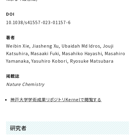
DOI
10.1038/s41557-023-01157-6
著者
Weibin Xie, Jiasheng Xu, Ubaidah Md Idros, Jouji
Katsuhira, Masaaki Fuki, Masahiko Hayashi, Masahiro
Yamanaka, Yasuhiro Kobori, Ryosuke Matsubara
掲載誌
Nature Chemistry
神戸大学学術成果リポジトリKernelで閲覧する
研究者