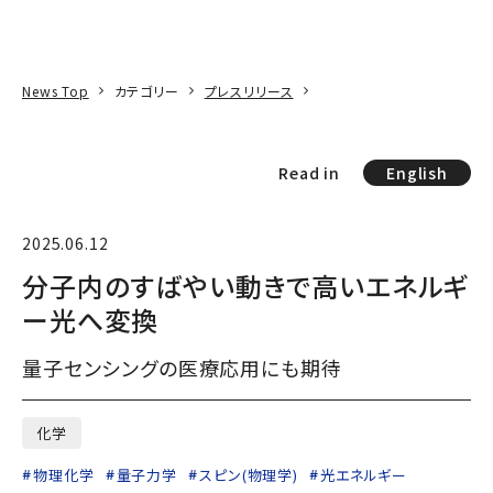
本文へ
アクセス
寄附
EN
検索
News Top
カテゴリー
プレスリリース
Read in
English
2025.06.12
分子内のすばやい動きで高いエネルギ
ー光へ変換
量子センシングの医療応用にも期待
化学
物理化学
量子力学
スピン(物理学)
光エネルギー