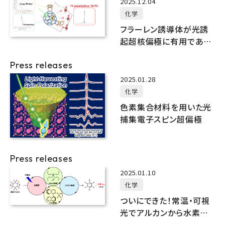
2025.12.04
化学
フラーレン誘導体が光誘
起超核偏極に有用である
ことを発見
Press releases
2025.01.28
化学
色素集合材料を用いた光
捕集電子スピン超偏極
Press releases
2025.01.10
化学
ついにできた！常温・可視
光でアルカンから水素を
取り出す触媒を開発