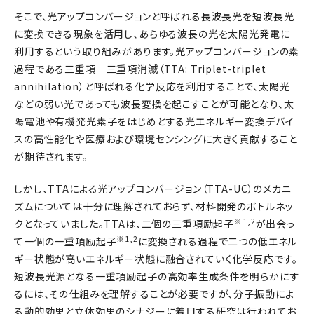
そこで、光アップコンバージョンと呼ばれる長波長光を短波長光
に変換できる現象を活用し、あらゆる波長の光を太陽光発電に
利用するという取り組みがあります。光アップコンバージョンの素
過程である三重項－三重項消滅（TTA: Triplet-triplet
annihilation）と呼ばれる化学反応を利用することで、太陽光
などの弱い光であっても波長変換を起こすことが可能となり、太
陽電池や有機発光素子をはじめとする光エネルギー変換デバイ
スの高性能化や医療および環境センシングに大きく貢献すること
が期待されます。
しかし、TTAによる光アップコンバージョン（TTA-UC）のメカニ
ズムについては十分に理解されておらず、材料開発のボトルネッ
※1,2
クとなっていました。TTAは、二個の三重項励起子
が出会っ
※1,2
て一個の一重項励起子
に変換される過程で二つの低エネル
ギー状態が高いエネルギー状態に融合されていく化学反応です。
短波長光源となる一重項励起子の高効率生成条件を明らかにす
るには、その仕組みを理解することが必要ですが、分子振動によ
る動的効果と立体効果のシナジーに着目する研究は行われてお