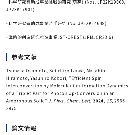
・科学研究費助成事業挑戦的研究(萌芽) (Nos. JP22K19008,
JP23K17901)
・科学研究費助成事業若手研究 (No. JP22K14648)
・戦略的創造研究推進事業JST-CREST(JPMJCR23I6)
参考文献
Tsubasa Okamoto, Seiichiro Izawa, Masahiro
Hiramoto, Yasuhiro Kobori, “Efficient Spin
Interconversion by Molecular Conformation Dynamics
of a Triplet Pair for Photon Up-Conversion in an
Amorphous Solid”
J. Phys. Chem. Lett.
2024,
15,
2966-
2975.
論文情報