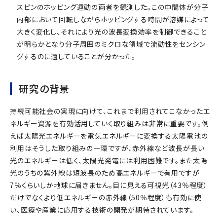
スピンのホッピング運動の両者を観測した。この中間体が分子
内部において回転しながらホッピングする時間が溶媒によって
大きく変化し、それにより光の波長変換効率を制御できること
が明らかとなり分子周囲のミクロな領域で流動性をセンシン
グするのに適していることが分かった。
研究の背景
持続可能社会の実現に向けて、これまで利用されてこなかったエ
ネルギー資源を有効活用していく取り組みは非常に重要です。例
えば太陽光エネルギーを電気エネルギーに変換する太陽電池の
利用はそうした取り組みの一環ですが、赤外線など波長が長い
光のエネルギーは低く、太陽光発電には利用困難です。また太陽
光のうちの紫外線は短波長のため高エネルギーで有用ですが
7％くらいしか地球に届きません。目に見える可視光（43％程度）
だけでなくより低エネルギーの赤外線（50％程度）も有効に使
い、医療や産業に応用する技術の開発が期待されています。