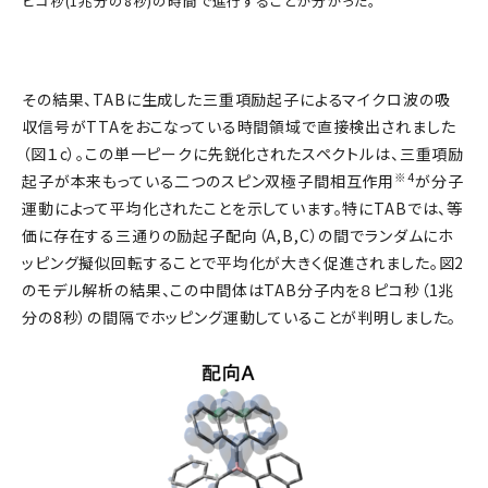
ピコ秒(1兆分の8秒)の時間で進行することが分かった。
その結果、TABに生成した三重項励起子によるマイクロ波の吸
収信号がTTAをおこなっている時間領域で直接検出されました
（図１c）。この単一ピークに先鋭化されたスペクトルは、三重項励
※4
起子が本来もっている二つのスピン双極子間相互作用
が分子
運動によって平均化されたことを示しています。特にTABでは、等
価に存在する三通りの励起子配向（A,B,C）の間でランダムにホ
ッピング擬似回転することで平均化が大きく促進されました。図2
のモデル解析の結果、この中間体はTAB分子内を８ピコ秒（1兆
分の8秒）の間隔でホッピング運動していることが判明しました。