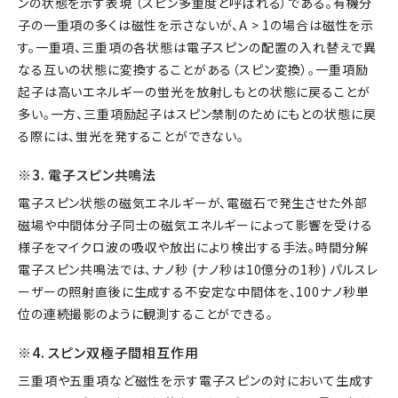
ンの状態を示す表現 （スピン多重度と呼ばれる）である。有機分
子の一重項の多くは磁性を示さないが、A > 1の場合は磁性を示
す。一重項、三重項の各状態は電子スピンの配置の入れ替えで異
なる互いの状態に変換することがある（スピン変換）。一重項励
起子は高いエネルギーの蛍光を放射しもとの状態に戻ることが
多い。一方、三重項励起子はスピン禁制のためにもとの状態に戻
る際には、蛍光を発することができない。
※3. 電子スピン共鳴法
電子スピン状態の磁気エネルギーが、電磁石で発生させた外部
磁場や中間体分子同士の磁気エネルギーによって影響を受ける
様子をマイクロ波の吸収や放出により検出する手法。時間分解
電子スピン共鳴法では、ナノ秒 (ナノ秒は10億分の1秒) パルスレ
ーザーの照射直後に生成する不安定な中間体を、100ナノ秒単
位の連続撮影のように観測することができる。
※4. スピン双極子間相互作用
三重項や五重項など磁性を示す電子スピンの対において生成す