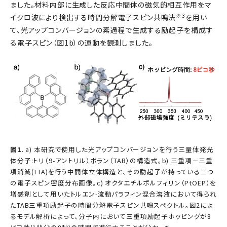
ました。材料内部に生成した反応中間体の磁気的相互作用をマ
※3
イクロ波により検出する時間分解電子スピン共鳴法
を用い
て、光アップコンバージョンの素過程で生成する励起子を構成す
る電子スピン（図1b）の運動を観測しました。
図1.
a) 本研究で使用した光アップコンバージョンを行う三量体発光
体分子:トリ（9-アントリル）ボラン（TAB）の構造式。b) 三重項－三重
項消滅(TTA)を行う中間体立体構造と、その励起子が持っている二つ
の電子スピン密度分布画像。c) オクタエチルポルフィリン（PtOEP）を
増感剤として用いたトルエン-流動パラフィン混合溶液において得られ
たTAB三重項励起子の時間分解電子スピン共鳴スペクトル。図2によ
るモデル解析によって、分子内において三重項励起子ホッピングが8