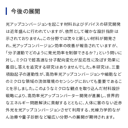
今後の展開
光アップコンバージョンを起こす材料およびデバイスの研究開発
は近年盛んに行われていますが、依然として確かな設計指針は
示されておりません。この分野では次々と新しい材料が開発さ
れ、光アップコンバージョン効率の改善が報告されていますが、
「分子運動でどのように発光効率を制御できるか？」という問いに
対し、ミクロで超高速な分子配向変化が反応性に及ぼす効果に
着目し答えを追究する研究はありませんでした。本研究は、三重
項励起子の運動性が、高効率光アップコンバージョンや細胞など
のミクロな領域の流体環境のセンシングにおいても重要であるこ
とを示しました。このようなミクロな観点を取り込んだ材料設計
戦略により、高効率光アップコンバーター開発が進展し、世界的
なエネルギー問題解決に貢献するとともに、人体に害のない近赤
外光を光アップコンバージョンさせて利用する、光線力学的なが
ん治療や量子診断など幅広い分野への展開が期待されます。