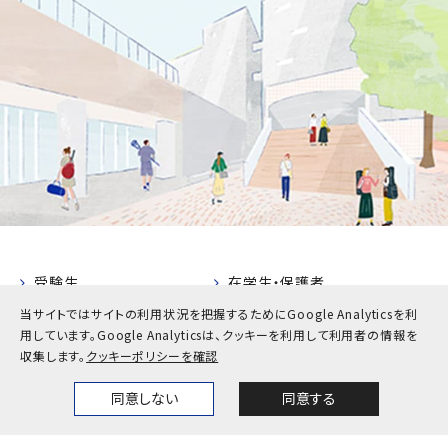
受験生
在学生・保護者
当サイトではサイトの利用状況を把握するためにGoogle Analyticsを利
卒業生
企業・地域の方
用しています。
Google Analyticsは、クッキーを利用して利用者の情報を
教職員
収集します。
クッキーポリシーを確認
お問い合わせ
アクセス
同意しない
同意する
Home
News
Events
Themes
採用情報
公式SNS一覧