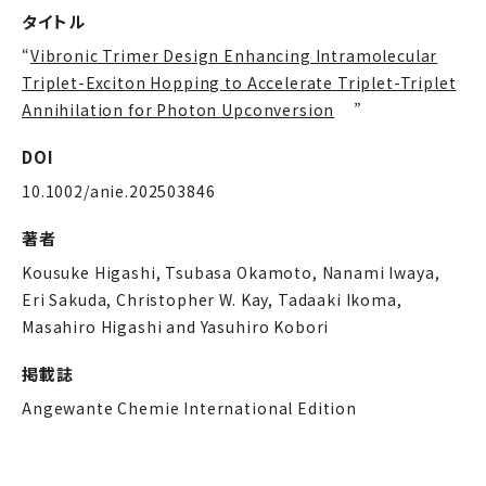
タイトル
“
Vibronic Trimer Design Enhancing Intramolecular
Triplet-Exciton Hopping to Accelerate Triplet-Triplet
Annihilation for Photon Upconversion
”
DOI
10.1002/anie.202503846
著者
Kousuke Higashi, Tsubasa Okamoto, Nanami Iwaya,
Eri Sakuda, Christopher W. Kay, Tadaaki Ikoma,
Masahiro Higashi and Yasuhiro Kobori
掲載誌
Angewante Chemie International Edition