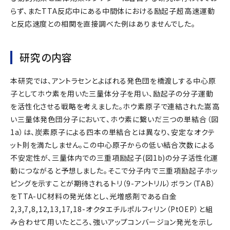
らず、またTTA反応中にある中間体における励起子超高速運動
と反応速度との相関を直接調べた例はありませんでした。
研究の内容
本研究では、アントラセンとよばれる発色団を橋渡しする中心原
子としてホウ素を用いた三量体分子を用い、励起子の分子運動
を活性化させる戦略を考えました。ホウ素原子で連結された嵩高
い三量体発色団分子において、ホウ素に繋いだ三つの単結合（図
1a）は、炭素原子による四本の単結合とは異なり、安定なオクテ
ット則を満たしません。この中心原子からの低い結合次数による
不安定性が、三量体内での三重項励起子(図1b)の分子活性化運
動につながると予想しました。そこで分子内で三重項励起子ホッ
ピングを示すことが期待されるトリ（9-アントリル）ボラン（TAB）
をTTA-UC材料の発光体とし、光増感剤である白金
2,3,7,8,12,13,17,18-オクタエチルポルフィリン（PtOEP）と組
み合わせて用いたところ、強いアップコンバージョン発光を示し