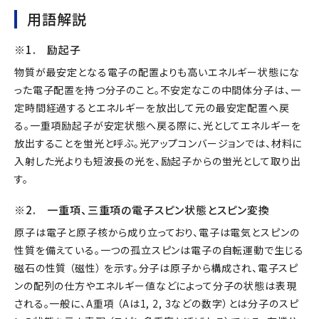
用語解説
※1. 励起子
物質が最安定となる電子の配置よりも高いエネルギー状態にな
った電子配置を持つ分子のこと。不安定なこの中間体分子は、一
定時間経過するとエネルギーを放出して元の最安定配置へ戻
る。一重項励起子が安定状態へ戻る際に、光としてエネルギーを
放出することを蛍光と呼ぶ。光アップコンバージョンでは、材料に
入射した光よりも短波長の光を、励起子からの蛍光として取り出
す。
※2. 一重項、三重項の電子スピン状態とスピン変換
原子は電子と原子核から成り立っており、電子は電気とスピンの
性質を備えている。一つの孤立スピンは電子の自転運動で生じる
磁石の性質 （磁性） を示す。分子は原子から構成され、電子スピ
ンの配列の仕方やエネルギー値などによって分子の状態は表現
される。一般に、A重項 （Aは1, 2, 3などの数字）とは分子のスピ