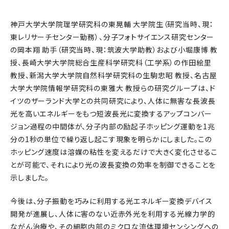
神戸大学大学院理学研究科の東晃輔 大学院生（研究当時、現：
東レリサーチセンター勤務）、分子フォトサイエンス研究センター
の岡本翔 助手（研究当時、現：筑波大学助教）および小堀康博 教
授、長崎大学大学院総合生産科学研究科（工学系）の作田絵里
教授、新潟大学大学院自然科学研究科の生駒忠昭 教授、名古屋
大学大学院情報学研究科の東雅大 教授らの研究グループは、ド
イツのザーランド大学との共同研究により、人体に無害な長波長
光を高いエネルギーをもつ短波長光に変換するアップコンバー
ジョン過程の中間体が、分子内部の励起子ホッピング運動を1兆
分の1秒の単位で繰り返し起こす現象を明らかにしました。この
ホッピング速度は溶媒の粘性を変えるだけで大きく変化させるこ
とが可能で、それにより光の波長変換の効率を制御できることを
示しました。
今後は、分子振動を巧みに利用する光エネルギー変換デバイス
開発が進展し、人体に害のない近赤外光を利用する光線力学的
ながん治療や、その細胞内部のミクロな流体環境センシングへの