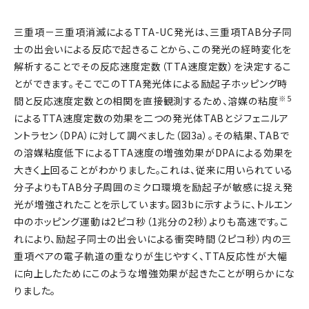
三重項－三重項消滅によるTTA-UC発光は、三重項TAB分子同
士の出会いによる反応で起きることから、この発光の経時変化を
解析することでその反応速度定数（TTA速度定数）を決定するこ
とができます。そこでこのTTA発光体による励起子ホッピング時
※5
間と反応速度定数との相関を直接観測するため、溶媒の粘度
によるTTA速度定数の効果を二つの発光体TABとジフェニルア
ントラセン（DPA）に対して調べました（図3a）。その結果、TABで
の溶媒粘度低下によるTTA速度の増強効果がDPAによる効果を
大きく上回ることがわかりました。これは、従来に用いられている
分子よりもTAB分子周囲のミクロ環境を励起子が敏感に捉え発
光が増強されたことを示しています。図3bに示すように、トルエン
中のホッピング運動は2ピコ秒（1兆分の2秒）よりも高速です。こ
れにより、励起子同士の出会いによる衝突時間（2ピコ秒）内の三
重項ペアの電子軌道の重なりが生じやすく、TTA反応性が大幅
に向上したためにこのような増強効果が起きたことが明らかにな
りました。